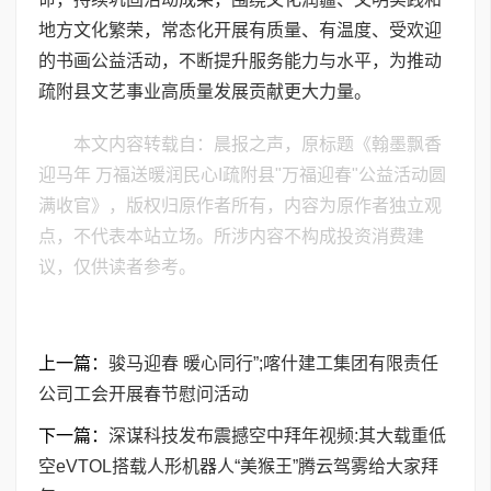
地方文化繁荣，常态化开展有质量、有温度、受欢迎
的书画公益活动，不断提升服务能力与水平，为推动
疏附县文艺事业高质量发展贡献更大力量。
本文内容转载自：晨报之声，原标题《翰墨飘香
迎马年 万福送暖润民心I疏附县"万福迎春"公益活动圆
满收官》，版权归原作者所有，内容为原作者独立观
点，不代表本站立场。所涉内容不构成投资消费建
议，仅供读者参考。
上一篇：
骏马迎春 暖心同行”;喀什建工集团有限责任
公司工会开展春节慰问活动
下一篇：
深谋科技发布震撼空中拜年视频:其大载重低
空eVTOL搭载人形机器人“美猴王”腾云驾雾给大家拜