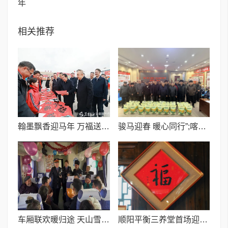
年
相关推荐
翰墨飘香迎马年 万福送暖润民心I疏附县“万福迎春”公益活动圆满收官
骏马迎春 暖心同行”;喀什建工集团有限责任公司工会开展春节慰问活动
车厢联欢暖归途 天山雪莲伴新春
顺阳平衡三养堂首场迎春雅集圆满举行 开启顺阳平衡的三养生活