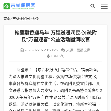
首页
>
吉林便民网
>
头条
翰墨飘香迎马年 万福送暖润民心I疏附
县"万福迎春"公益活动圆满收官
2026-02-16 20:50:26
来源：晨报之声
13416℃
新疆讯 ：【陈会林报道】笔墨传情，福满新春。
为深入推进文化润疆工程，弘扬中华优秀传统文化，
丰富各族群众精神文化生活，在疏附县委宣传部、县
文联悉心指导与大力支持下，疏附县书画协会筹备组2
026丙午马年“万福迎春”主题公益活动历时两个月圆满
落幕。活动以笔墨为媒、以文化聚力，将新春祝福与