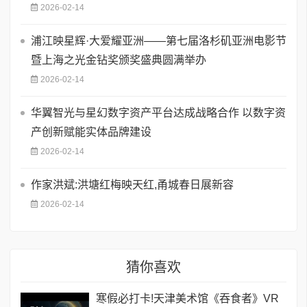
2026-02-14
浦江映星辉·大爱耀亚洲——第七届洛杉矶亚洲电影节
暨上海之光金钻奖颁奖盛典圆满举办
2026-02-14
华翼智光与星幻数字资产平台达成战略合作 以数字资
产创新赋能实体品牌建设
2026-02-14
作家洪斌:洪塘红梅映天红,甬城春日展新容
2026-02-14
猜你喜欢
寒假必打卡!天津美术馆《吞食者》VR