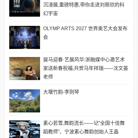
沉浸展,重磅特惠,带你走进刘慈欣的科
幻宇宙
OLYMP ARTS 2027 世界奥艺大会发布
会
骏马迎春·艺展风华:浙融媒中心邀艺术
家送新春祝福,共贺马年祥瑞——沈文荟
老师
大堰竹韵-​李则琴
素心若雪,舞韵流长——记”全国十佳舞
蹈教师”、宁波素心舞韵创始人王晶