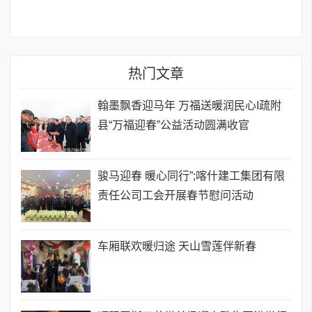
热门文章
翰墨飘香迎马年 万福送暖润民心I疏附
县“万福迎春”公益活动圆满收官
骏马迎春 暖心同行”;喀什建工集团有限
责任公司工会开展春节慰问活动
车厢联欢暖归途 天山雪莲伴新春