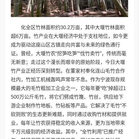
化全区竹林面积约30.2万亩，其中大堰竹林面积
超6万亩。竹产业在大堰经济中处于支柱地位，如今更
成为驱动这座山区古镇走向共富与未来的绿色通行
证。曾经，大堰竹农“挖笋吃笋”“伐竹卖竹”，传统而毫
无新意；走过这个漫长而艰辛的原始阶段，今日大堰
竹产业正经历深刻转型。在董家村奉化连山毛竹合作
社内，竹加工机械轰鸣声常年不息。作为宁波现存规
模最大的毛竹粗加工企业之一，它每年要“吃”掉超过1
500万公斤毛竹，将它们劈成竹篾、竹丝，供应给下
游企业制作竹地板、竹砧板等产品。它解决了毛竹“不
砍则败”的生态更新难题，同时通过收购竹材和提供就
业，每年让竹农获得稳定的收入来源，更为当地带来
千万元级别的经济收益。其中，“全竹利用”已推广经