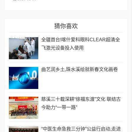
猜你喜欢
全疆首台!喀什爱科眼科CLEAR超清全
飞激光设备投入使用
曲艺润乡土,珠水溪绘就新春文化画卷
慈溪三十载深耕“徐福东渡”文化 联结古
今助力“一带一路”
“中医生命急救三分钟”公益行启动,走进