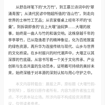
从舒岳祥笔下的“大万竹”，到王慕兰诗词中的“翠
涌青围”；从清代民谚中物超所值的“连山竹”，到走向
世界的士林竹工艺品；从农家餐桌上经年不坏的“长
羹”，到拆袋即食的“云上大堰”油焖笋……大堰的故
事，始终是一曲人与竹的和谐交响。这株穿越千年的
亭亭翠竹，已从隐逸君子的精神象征，化为百姓致富
的绿色资源，再升华为连接传统与现代、山乡与世界
的文化桥梁。在乡村振兴的时代潮声中，大堰正以其
深厚的竹底蕴，从容书写着一个关于文化传承、产业
创新与生态共富的生动范本，证明着可持续的美好未
来，始终深植于对本源的深刻认知与用心守护之中。
本文内容转载自：晨报之声，原标题《大堰竹韵-​
李则琴》，版权归原作者所有，内容为原作者独立观
点，不代表本站立场。所涉内容不构成投资消费建
议，仅供读者参考。