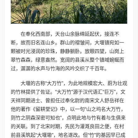
在奉化西南部，天台山余脉绵延起伏，接连不
断，故而旧名连山乡。群山的褶皱间，大堰镇宛如一
颗被时光浸润的珍珠，静静躺卧。放眼四望，山岗上
翠竹森森，绿意盎然。宽阔的县溪从整个镇域蜿蜒而
过，潺潺的水声与竹海的风吟交织了千百年。
大堰的古称“大万竹”，为此地规模宏大、蔚为壮观
的竹林提供了佐证。“大万竹”源于汉代语汇“巨万”，文
天祥同期进士、曾担任过奉化尉的南宋文人舒岳祥在
他的著作《留耕堂记》中，以一句“山之坞名大万竹，
则竹之阴森深密可知也”，点明此地与竹有着与生俱来
的关联。到了北宋时期，先民为灌溉良田之便，在村
前县溪筑起“大堰墈”，地名遂改。但“竹”的基因早已成