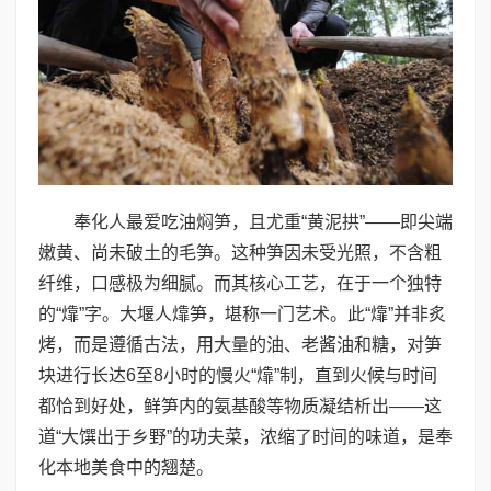
奉化人最爱吃油焖笋，且尤重“黄泥拱”——即尖端
嫩黄、尚未破土的毛笋。这种笋因未受光照，不含粗
纤维，口感极为细腻。而其核心工艺，在于一个独特
的“㸆”字。大堰人㸆笋，堪称一门艺术。此“㸆”并非炙
烤，而是遵循古法，用大量的油、老酱油和糖，对笋
块进行长达6至8小时的慢火“㸆”制，直到火候与时间
都恰到好处，鲜笋内的氨基酸等物质凝结析出——这
道“大馔出于乡野”的功夫菜，浓缩了时间的味道，是奉
化本地美食中的翘楚。