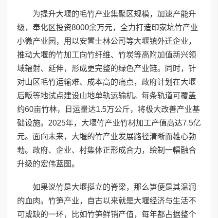
为提升大堰的毛竹产业集聚区规模，加速产能升
级，奉化区投资8000余万元，全力打造印家坑竹产业
小微产业园，用以安置士林公司等大堰镇外迁企业，
推动大堰的竹加工向竹纤维、竹炭等高附加值新兴领
域辐射、延伸，形成更完整的绿色产业链。同时，针
对山区毛竹运输难、成本高的痛点，政府计划在大堰
后畈等地试点建设山地单轨运输机。每条轨道可覆盖
约60亩竹林，日运量达1.5万公斤，将极大改善产业基
础设施。2025年，大堰竹产业竹材加工产值高达7.5亿
元。面向未来，大堰的竹产业发展路径清晰而雄心勃
勃。政府、企业、村集体正形成合力，绘制一幅融合
升级的宏伟蓝图。
如果说竹是大堰挺立的脊梁，那么笋便是其温润
的血肉。竹笋产业，自古以来就是大堰经济与生活不
可或缺的一环，比如竹笋鲜销产值，每年都占据整个