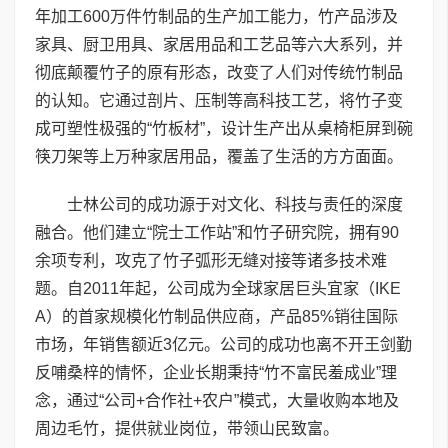
年加工600万件竹制品的生产加工能力，竹产品涉及
家具、厨卫用具、家居用品和工艺品等六大系列，并
彻底颠覆竹子的原有形态，改变了人们对传统竹制品
的认知。它通过剖片、压制等高科技工艺，将竹子变
成可塑性极强的“竹板材”，设计生产出从桌椅柜屏到碗
筷刀架等上万种家居用品，覆盖了生活的方方面面。
士林公司的成功源于对文化、科技与责任的深度
融合。他们建立“院士工作站”和竹子研究院，拥有90
余项专利，攻克了竹子弧形无缝对接等诸多技术难
题。自2011年起，公司成为全球家居巨头宜家（IKE
A）的首家规模化竹制品供应商，产品85%销往国际
市场，年销售额近3亿元。公司的成功也离不开王剑勤
反哺桑梓的情怀，企业长期秉持“竹不富民羞成业”理
念，通过“公司+合作社+农户”模式，大量收购本地及
周边毛竹，提供就业岗位，带领山民致富。