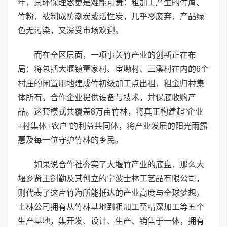
年，其环保理念更是难能可贵：粗加工产生的竹屑、
竹粉，被制成防潮炭或活性炭，几乎零废弃，产品绿
色无污染，又深受市场欢迎。
而在全区层面，一项事关竹产业的创新正在布
局：将包括大堰镇董家村、宦墈村、三溪村在内的6个
村庄的闲置用地建成竹初级加工点出租，租金归村集
体所有。合作企业提供设备与技术，并保底收购产
品。这套模式共覆盖8万亩竹林，将真正构建起“企业
+村集体+农户”的利益共同体，将产业发展的阳光雨露
惠及每一位守护竹林的乡民。
如果说合作社夯实了大堰竹产业的底盘，那么大
堰乡贤王剑勤及其创立的宁波士林工艺品有限公司，
则代表了这片竹海所能抵达的产业高度与全球梦想。
士林公司拥有从竹林基地到粗加工至精深加工等五个
生产基地，集开发、设计、生产、销售于一体，拥有