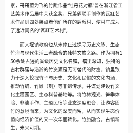
家，哥哥董为飞的竹雕作品“牡丹花对瓶”曾在浙江省工
艺美术作品展中荣获金奖，兄弟俩联手创作的瓦缸艺
术作品则四处装点着他们所在的后畈村，使村庄成为
了远近闻名的“瓦缸艺术村”。
而大堰镇政府也从未停止过探寻历史文脉、生态
竹海与现代生活三者融合的独特文旅之路。作为拥有1
50余处古迹的省级历史文化名镇，镇里深知，独特的
古村群落与浩瀚的竹资源是无可替代的财富。镇里致
力于深入挖掘竹子与历史、文化和民俗的文化内涵，
推动竹编、竹雕（刻）等非遗传承，并谋划建设竹文
化主题园区、生态科普基地等。将竹林观光、笋季体
验、非遗手作、主题民宿等业态深度融合，让游客因
竹的意境而来，为文化的深度而留，从而实现生态价
值向经济价值的又一次华丽转化。竹旅融合，古镇新
生，未来可期。