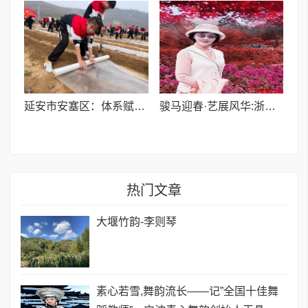
延安市安塞区：体系赋能映初心 志愿服务惠民生
骏马迎春·艺展风华:浙融媒中心邀艺术家送新春祝福,共贺马年祥瑞——金薇冬老师
热门文章
大堰竹韵-​李则琴
素心若雪,舞韵流长——记”全国十佳舞