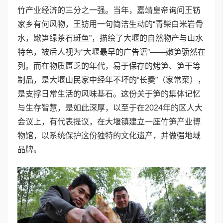
竹产业经济的三分之一强。当年，嘉靖皇帝询问王钫
家乡有何风物，王钫用一句简洁生动的“青柴白米岩骨
水，嫩笋绿茶石斑鱼”，描绘了大堰的自然物产与山水
特色，被后人视为“大堰最早的广告语”——嫩笋骄然在
列。而在物质匮乏的年代，易于保存的烤笋、笋干等
制品，是大堰山民家中经年不坏的“长羹”（家常菜），
是支撑日常生活的风味基石。这份关于笋的集体记忆
与生存智慧，是如此深厚，以至于在2024年的区人大
会议上，有代表提议，在大堰镇建立一座竹笋产业博
物馆，以系统保护这份独特的文化遗产，并做强地域
品牌。