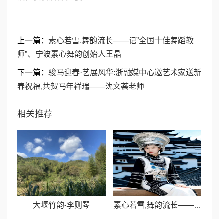
上一篇：
素心若雪,舞韵流长——记”全国十佳舞蹈教
师”、宁波素心舞韵创始人王晶
下一篇：
骏马迎春·艺展风华:浙融媒中心邀艺术家送新
春祝福,共贺马年祥瑞——沈文荟老师
相关推荐
大堰竹韵-​李则琴
素心若雪,舞韵流长——记”全国十佳舞蹈教师”、宁波素心舞韵创始人王晶