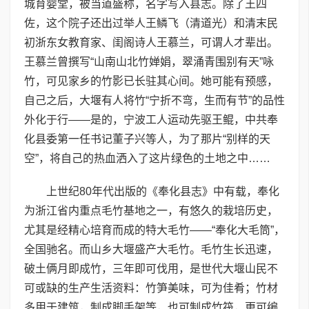
城育婴堂，被当道盛称，名字写入县志。除了王四
佐，这个院子还出过举人王鳞飞（清道光）和清末民
初浙东女教育家、闺阁诗人王慕兰，可谓人才辈出。
王慕兰曾撰写“山南山北竹婵娟，翠涌青围别有天”咏
竹，可见家乡的竹影已长驻其心间。她可能有预感，
自己之后，大堰有人将竹“宁折不弯，生而有节”的品性
外化于行——是的，宁波工人运动先驱王鲲，中共奉
化县委第一任书记董子兴等人，为了那片“别样的天
空”，将自己的热血洒入了这片绿色的土地之中……
上世纪80年代出版的《奉化县志》中有载，奉化
为浙江省内重点毛竹基地之一，有悠久的栽培历史，
尤其是经精心培育而成的特大毛竹——“奉化大毛筒”，
全国驰名。而山乡大堰盛产大毛竹。毛竹生长迅速，
破土俩月即成竹，三年即可伐用，是世代大堰山民不
可或缺的生产生活资料：竹笋美味，可为佳肴；竹材
多用于建筑，制成脚手架等，也可制成竹筏，更可编