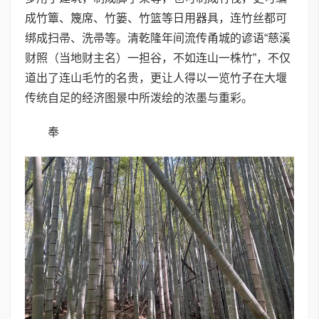
成竹簟、篾席、竹篓、竹篮等日用器具，连竹丝都可
绑成扫帚、洗帚等。清乾隆年间流传甬城的谚语“慈溪
财照（当地财主名）一担谷，不如连山一株竹”，不仅
道出了连山毛竹的名贵，更让人得以一览竹子在大堰
传统自足的经济图景中所泼绘的浓墨与重彩。
奉