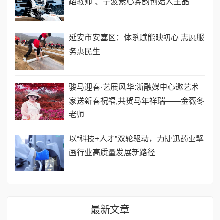
蹈教师”、宁波素心舞韵创始人王晶
延安市安塞区：体系赋能映初心 志愿服
务惠民生
骏马迎春·艺展风华:浙融媒中心邀艺术
家送新春祝福,共贺马年祥瑞——金薇冬
老师
以“科技+人才”双轮驱动，力捷迅药业擘
画行业高质量发展新路径
最新文章