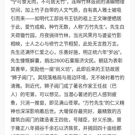
“宁可食无肉，不可居无竹”，连绵竹林造就的清幽物理
空间，加上竹子自带的人文气质，自有高人雅士被吸
引而来——如明代工部尚书王钫的祖上王文琳便栖居
于此，爱竹成痴，种竹无数，人称“万竹先生”。先生白
天荷锄竹园，月夜徜徉竹林，当光风霁月与婆娑竹影
相映，士人之心与修竹之节相契，此处无言胜万言。
先生还满怀仁爱之心，乐善好施，明正统六年“岁凶”，
先生慷慨解囊，捐出2600石粟赈济灾民。朝廷为表彰
其善举，奖励他一座“尚义坊”，此即后来的王钫故居
“狮子阊门”。其院落格局与周边环境，无不映衬着竹的
清雅。到近代，狮子阊门成了著名作家王任叔（巴
人）的宅第，可以想见，当潜心著述的巴人感到疲
惫，只消一推窗，即见满山苍翠。“万竹先生”的仁义精
神也深深影响着后世。大堰保存最完好、最精致的古
建筑白阊门的建造者王四佐，号隧臣，好义乐施，曾
于雍正八年捐谷千余石以济族贫，并捐田四十亩给郡