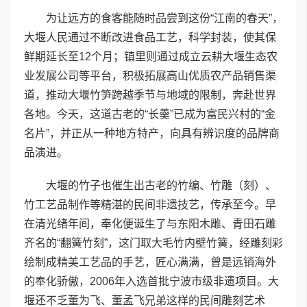
为让远方的食客能随时品尝到这份“江南的春天”，
大堰人民通过不断改进食品工艺，科学封装，使其保
鲜期延长至12个月；镇里则通过成立云耕大堰生态农
业发展公司等平台，积极拓展高山优质农产品销售渠
道，推动大堰竹笋跨越季节与地域的限制，奔赴世界
各地。今天，这道古老的“长羹”已成为富民兴村的“金
名片”，并正从一种地方特产，向具有辨识度的品牌商
品演进。
大堰的竹子也催生出古老的竹编、竹雕（刻）、
竹工艺品制作等精湛的民间非遗技艺，传承至今。早
在清光绪年间，奉化便诞生了与东阳木雕、青田石雕
齐名的“翻簧竹刻”，这门取大毛竹内壁竹簧，经雕刻彩
绘制成精美工艺品的手艺，匠心满满，曾是远销海外
的奉化骄傲，2006年入选首批宁波市级非遗项目。大
堰还不乏董为飞、董孟飞兄弟这样的民间雕刻艺术