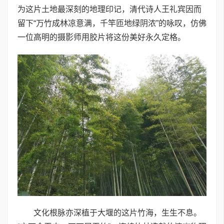
为这片土地最深刻的地理印记，清代诗人王礼宾因而
留下“万竹成林凉意满，千竿匝地绿阴浓”的咏叹，仿佛
一位高明的摄影师用胶片将这份美好永久定格。
文化根脉亦深植于大堰的这片竹海，生生不息。