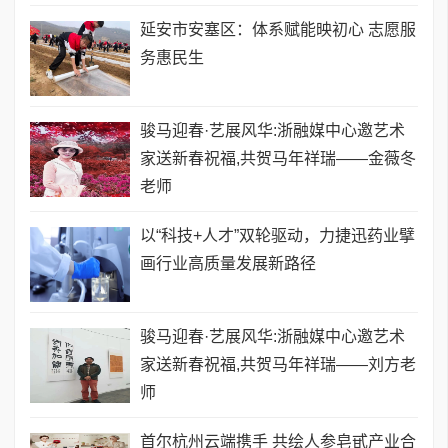
延安市安塞区：体系赋能映初心 志愿服
务惠民生
骏马迎春·艺展风华:浙融媒中心邀艺术
家送新春祝福,共贺马年祥瑞——金薇冬
老师
以“科技+人才”双轮驱动，力捷迅药业擘
画行业高质量发展新路径
骏马迎春·艺展风华:浙融媒中心邀艺术
家送新春祝福,共贺马年祥瑞——刘方老
师
首尔杭州云端携手 共绘人参皂甙产业合