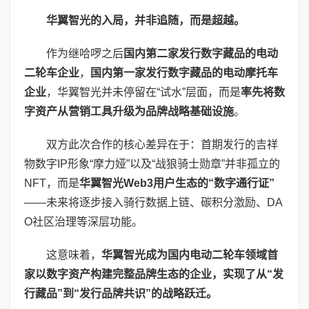
华翼智光的入局，并非追随，而是超越。
作为继哈啰之后
国内第二家发行数字藏品的电动
二轮车企业
，
国内第一家发行数字藏品的电动摩托车
企业
，华翼智光并未停留在“试水”层面，而是
率先将数
字资产从营销工具升级为品牌战略基础设施
。
双方此次合作的核心差异在于：首期发行的吉祥
物数字IP形象“摩力娅”以及“战狼骑士勋章”并非孤立的
NFT，而是
华翼智光
Web3
用户生态的“数字通行证”
——未来将逐步接入骑行数据上链、碳积分激励、DA
O社区治理等深层功能。
这意味着，
华翼智光成为国内电动二轮车领域首
家以数字资产构建完整品牌生态的企业，实现了从“发
行藏品”到“发行品牌共识”的战略跃迁。