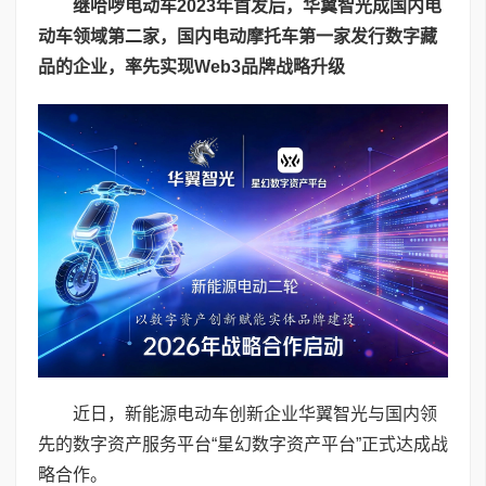
继哈啰
电动车
2023
年首发后，华翼智光成国内电
动
车
领域第二家
，
国内电动摩托车第一家
发行数字藏
品
的
企业，率先实现
Web3
品牌战略升级
近日，新能源电动车创新企业华翼智光与国内领
先的数字资产服务平台“星幻数字资产平台”正式达成战
略合作。