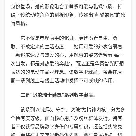
身份登场，她的形象融合了萌系可爱与酷飒气质，打
破了传统动物角色的刻板印象，传递出“萌酷兼具”的独
特风格。
它不仅是电摩骑手的化身，更代表着自由、勇
敢、不被定义的生活态度——她用可爱的外表包裹着
一颗追求速度与热爱的心，用飒爽的姿态诠释着“每一
次出发，都是对热爱的奔赴”，而这正是华翼智光所想
表达的的电动车品牌理念。该数字IP藏品，将会在后
期一系列线上与线上活动中发挥不可或缺的作用。
二是“战狼骑士勋章”系列数字藏品。
该系列以“进取、守护、突破”为精神内核，分为多
个稀有度等级，面向核心用户及粉丝群体发行。持有
者不仅获得品牌数字身份的专属标识，还包括实物兑
换，更将在未来享受新品优先购、购车专属折扣、线