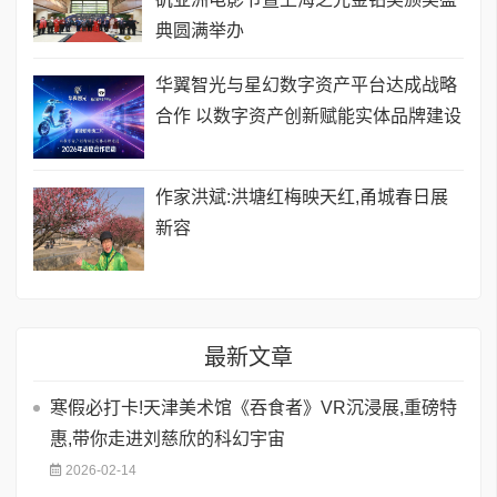
典圆满举办
华翼智光与星幻数字资产平台达成战略
合作 以数字资产创新赋能实体品牌建设
作家洪斌:洪塘红梅映天红,甬城春日展
新容
最新文章
寒假必打卡!天津美术馆《吞食者》VR沉浸展,重磅特
惠,带你走进刘慈欣的科幻宇宙
2026-02-14