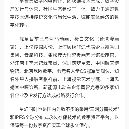
平台集数字内容创作、区块链技术集成、数字资
产发行与运营、社区生态建设于一体，致力于通过数
字技术连接传统文化与当代生活，赋能实体经济的数
字化转型。
截至目前已与河马动画、极白文化（台湾漫画
家）、上亿传媒股份、上海顾绣非遗代表企业露香园
集团、云麾科技、张松茂大师瓷板画艺术馆松茂窑、
浙江唐卡艺术馆藏宝阁、深圳筑梦星云、中国航天博
物馆、北京尼欧数字、电竞名人堂CS冠军吴润波、知
名外星人接触者张祥前、上海视觉艺术学院、上海忠
嫕堂中医诊所、新能源电动车企华翼智光等50多家知
名企业及IP发行方达成战略发行合作。
星幻同时也是国内为数不多的采用“三网分离技术”
和IPFS全球分布式永久存储技术的数字资产平台，以
保障每一份数字资产实现全球永久保存。