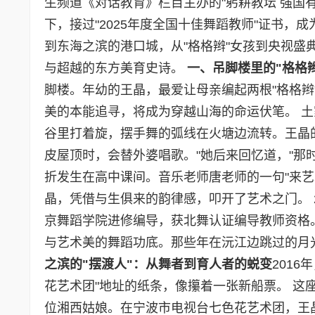
生频道《对话教育》栏目主办的"躬耕教坛 强国有我
下，接过"2025年度全国十佳舞蹈教师"证书
到东海之滨的港口城，从"格格辫"女孩到央视
与超越的东方美育史诗。
一、吊脚楼里的
"
格格
脚楼。年幼的王晶，最爱让母亲编起两根"格格辫
美的本能追寻，将成为穿越山海的命运伏笔。 
谷里打着旋，摆手舞的弧线在火塘边流转。王晶
皮屋顶时，会替外婆唱歌。"她后来回忆道，"那
折发生在高中课间。音乐老师唐老师的一句"来
晶，凭借与生俱来的韵律感，叩开了艺术之门。 
京舞蹈学院进修编导，获北舞认证编导教师资格
与艺术美的舞蹈功底。那些年在沅江边跳过的月
之滨的
"
摆渡人
"
：从舞者到育人者的蜕变
201
花艺术团"地址的纸条，像攥着一张新船票。 这
位湘西姑娘。在宁波市电视台七色花艺术团，王