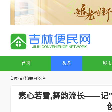
首页
头条
城市
首页
>
吉林便民网
>
头条
素心若雪,舞韵流长——记