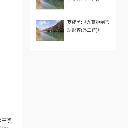
商成勇:《九寨拒絕言
語形容(外二首)》
影中学