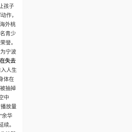
让孩子
解动作，
"海外桃
余名青少
项荣誉。
成为宁波
在失去
推入人生
身体在
像被抽掉
空中
时播放量
"余华
延续。