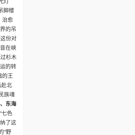
光灯
吊脚楼
、治愈
界的吊
，这份对
尾音在峡
经过杉木
命运的转
础的王
后赴北
民族魂
、东海
"七色
接纳了这
的"野