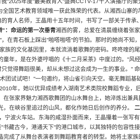
"2025年度"最美教育人"盛典CCTV-17千人演播厅的聚
，成为全国艺术教育领域唯一获此殊荣的代表。从湘西山寨的
盛典的育人名师，王晶用十五年时间，书写了一部关于传承
辫
"
：命运的第一次垂青
湘西的雾，总爱在清晨缠绕着张家
"，在青石板上踩出"啪嗒啪嗒"的节拍。那时的她尚不知
土家族的文化基因里，本就流淌着歌舞的密码。咚咚喹的
的童年，是在外婆哼唱的《十二月采茶》中度过的。"风
时只觉得舞蹈很美，却从未想过这会成为一生的事业。" 
艺术团试试吧！"一句邀约，将山雀引向天空。毫无舞蹈基
2010年，她以优异成绩考入湖南艺术类院校舞蹈专业，
。在张家界魅力湘西歌舞团的山水舞台上，她淬炼出兼具
光，在峡谷里追过的山风，都化作她日后创作的养分。
二
6年，宁波火车站。东海的咸湿扑面而来，王晶攥着一张写有
座"书藏古今，港通天下"的港口城市，以其独特的包容性
晶完成了从舞台表演者到舞蹈教育者的转型。她将土家族