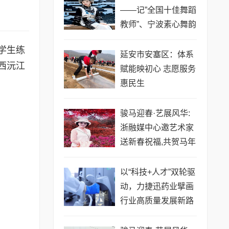
——记”全国十佳舞蹈
教师”、宁波素心舞韵
创始人王晶
学生练
延安市安塞区：体系
西沅江
赋能映初心 志愿服务
惠民生
骏马迎春·艺展风华:
浙融媒中心邀艺术家
送新春祝福,共贺马年
祥瑞——金薇冬老师
以“科技+人才”双轮驱
动，力捷迅药业擘画
行业高质量发展新路
径