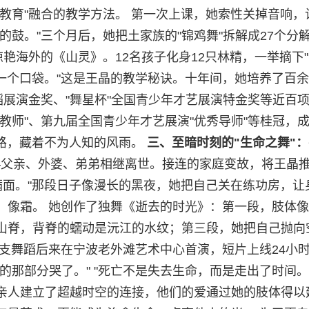
代教育"融合的教学方法。 第一次上课，她索性关掉音响，
的鼓。"三个月后，她把土家族的"锦鸡舞"拆解成27个分
艳海外的《山灵》。12名孩子化身12只林精，一举摘下
同一个口袋。"这是王晶的教学秘诀。十年间，她培养了百
蹈展演金奖、"舞星杯"全国青少年才艺展演特金奖等近百
教师"、第九届全国青少年才艺展演"优秀导师"等桂冠，
道路，藏着不为人知的风雨。
三、至暗时刻的
"
生命之舞
"
：
刀——父亲、外婆、弟弟相继离世。接连的家庭变故，将王晶
满面。"那段日子像漫长的黑夜，她把自己关在练功房，让
，像霜。 她创作了独舞《逝去的时光》：第一段，肢体
山脊，背脊的蠕动是沅江的水纹；第三段，她把自己抛向
支舞蹈后来在宁波老外滩艺术中心首演，短片上线24小
的那部分哭了。" "死亡不是失去生命，而是走出了时间。
亲人建立了超越时空的连接，他们的爱通过她的肢体得以