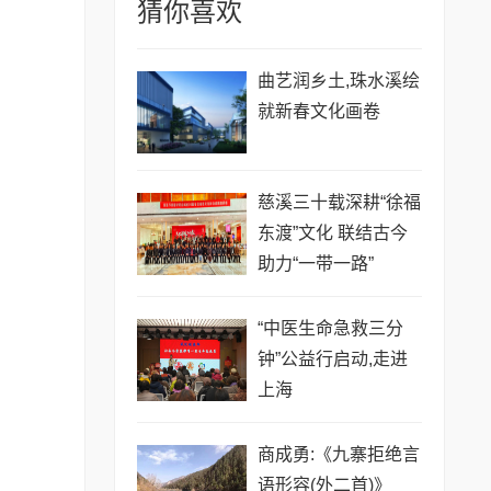
猜你喜欢
曲艺润乡土,珠水溪绘
就新春文化画卷
慈溪三十载深耕“徐福
东渡”文化 联结古今
助力“一带一路”
“中医生命急救三分
钟”公益行启动,走进
上海
商成勇:《九寨拒绝言
语形容(外二首)》