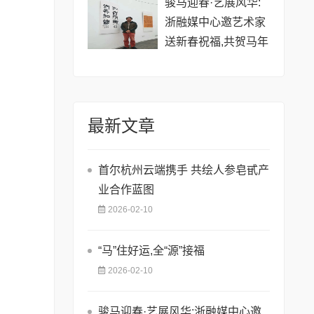
骏马迎春·艺展风华:
浙融媒中心邀艺术家
送新春祝福,共贺马年
祥瑞——刘方老师
最新文章
首尔杭州云端携手 共绘人参皂甙产
业合作蓝图
2026-02-10
​“马”住好运,全“源”接福
2026-02-10
骏马迎春·艺展风华:浙融媒中心邀