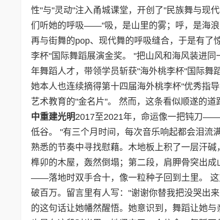
性"与"灵动"注入甬城课堂，开创了"民族舞与现
们听她的呼吸——"吸，是山里的雾；呼，是海浪
再与街舞的pop、现代舞的呼吸缝合，于是有了惊
李杯"国际舞蹈展演金奖。 "把山风和海风装进
年舞蹈人才，带领学员斩获"海外桃李杯"国际舞
她本人也连续摘得第十四届海外桃李杯"优秀指导
艺术教育的"金名片"。 然而，这条看似顺遂的
中重建光明
2017至2021年，命运像一把钝
低谷。 "有三个月时间，每次音乐响起都会泪流
熟悉的节奏中寻找慰藉。木地板上积了一层汗碱
榫卯的木屋，轰然倒塌；第二段，肩胛骨突出成
——落地时双手合十，像一粒种子回到土里。 这
破百万。留言里有人写："谢谢你替我把没哭出来
的这句话让她幡然醒悟。她意识到，舞蹈让她与