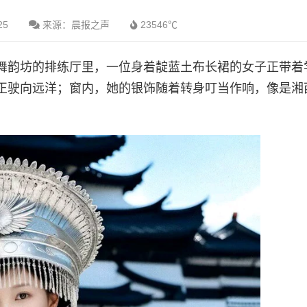
25
来源：晨报之声
23546℃
舞韵坊的排练厅里，一位身着靛蓝土布长裙的女子正带着
正驶向远洋；窗内，她的银饰随着转身叮当作响，像是湘