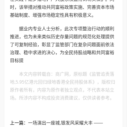
时，该举措对推动共同富裕政策实施、完善资本市场
基础制度、增强市场稳定性具有积极意义。
据业内专业人士分析，此次专项整治行动的顺利
推进，也为未来类似历史存量问题的规范化处理提供
了可复制经验，彰显了监管部门在复杂问题面前依法
治理、稳中求进的决心，为全民持股战略和共同富裕
目标提
本文内容转载自：商广网，原标题《监管追责落
地,5.95亿港元回归绿地香港全民持股体系》，版权归
原作者所有，内容为原作者独立观点，不代表本站立
场。所涉内容不构成投资消费建议，仅供读者参考。
上一篇：
一场演出一座城,银发风采耀大丰 ——