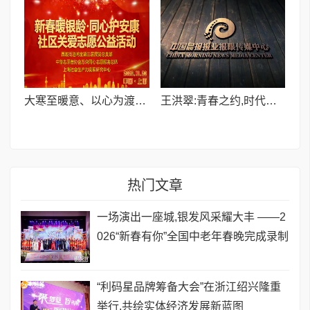
​大寒至暖意、以心为渡寒—— 社区关爱志愿公益活动
王洪翠:青春之约,时代之唤-----从霍去病到新时代中国青年的精神传承
热门文章
一场演出一座城,银发风采耀大丰 ——2
026“新春有你”全国中老年春晚完成录制
​“利码星品牌筹备大会”在浙江绍兴隆重
举行,共绘实体经济发展新蓝图