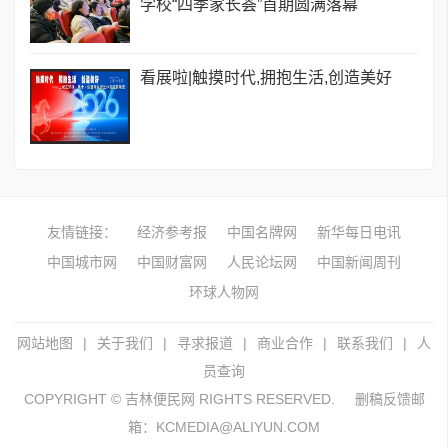
学校“四季家长荟”首期圆满落幕
看展啦|触摸时代,拥抱生活,创造美好
友情链接：
经济参考报
中国名牌网
新华每日电讯
中国城市网
中国财富网
人民论坛网
中国新闻周刊
环球人物网
网站地图
|
关于我们
|
寻求报道
|
商业合作
|
联系我们
|
人
员查询
COPYRIGHT © 吉林便民网 RIGHTS RESERVED.
删稿反馈邮
箱：KCMEDIA@ALIYUN.COM