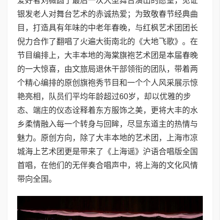
爱好者刘薇圆了最后一次大型舞台演出的愿望，见证
银发老人对舞台艺术的赤诚热爱；为致敬春节经典曲
目，打造具有年味的中老年春晚，与红枫艺术团团长
倪力合作了翻唱了火遍大街南北的《大地飞歌》。在
节目编排上，大丰本地的海棠旗袍艺术团是本届春晚
的一大惊喜，由文旅局退休干部领衔的团队，带着两
个精心编排的原创旗袍秀节目和一个个人风采展示惊
艳亮相，队员们平均年龄超过60岁，却以优雅的步
态、端庄的仪态诠释着东方服饰之美，更将大丰的水
乡柔情融入每一个转身与回眸，尽显东道主的热情与
魅力。原创方向，除了大丰本地的艺术团，上海市凉
城海上艺术团更是带来了《上海谣》沪语合唱版全国
首唱，在他们的无伴奏合唱声中，将上海的文化风情
带向全国。