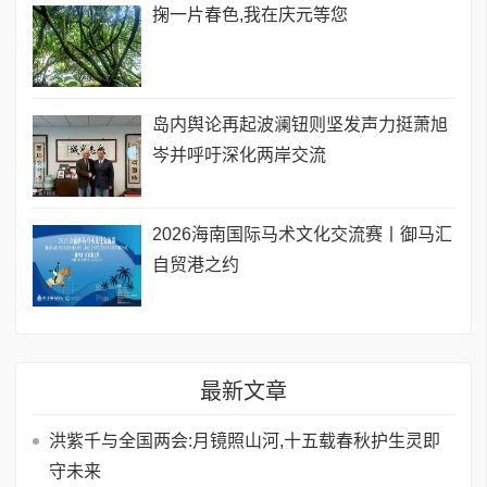
掬一片春色,我在庆元等您
岛内舆论再起波澜钮则坚发声力挺萧旭
岑并呼吁深化两岸交流
2026海南国际马术文化交流赛丨御马汇
自贸港之约
最新文章
洪紫千与全国两会:月镜照山河,十五载春秋护生灵即
守未来