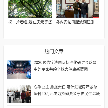
掬一片春色,我在庆元等您
岛内舆论再起波澜钮则坚发声力挺萧旭岑并呼吁深化两岸交流
热门文章
​2026顺势疗法国际标准化研讨会落幕,
中外专家共绘全球大健康新蓝图
心系业主 勇担责任|喀什汇城房产紧急
垫付20万元电力抢修资金守护民生温暖