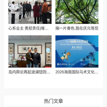
心系业主 勇担责任|喀什汇城房产紧急垫付20万元电力抢修资金守护民生温暖
掬一片春色,我在庆元等您
岛内舆论再起波澜钮则坚发声力挺萧旭岑并呼吁深化两岸交流
2026海南国际马术文化交流赛丨御马汇自贸港之约
热门文章