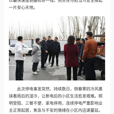
以最快速度驰援抢修一线，用责任与担当为业主撑起
一片安心天地。
此次停电事发突然、持续数日，倒春寒的冷风裹
挟着雨后的湿冷，让断电后的小区生活愈发艰难。照
明受阻、三餐不便、家电停用，连续停电严重影响业
主正常起居，焦急与不安的情绪在小区内迅速蔓延。