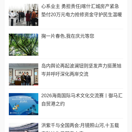
心系业主 勇担责任|喀什汇城房产紧急
垫付20万元电力抢修资金守护民生温暖
掬一片春色,我在庆元等您
岛内舆论再起波澜钮则坚发声力挺萧旭
岑并呼吁深化两岸交流
2026海南国际马术文化交流赛丨御马汇
自贸港之约
洪紫千与全国两会:月镜照山河,十五载