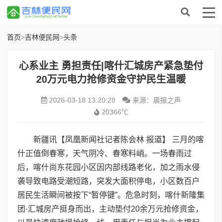
首页
>
吉林便民网
>
头条
心系业主 勇担责任|喀什汇城房产紧急垫付
20万元电力抢修资金守护民生温暖
2026-03-18 13:20:28
来源：晨报之声
20366℃
新疆讯【凤凰新闻社记者陈会林 报道】 三月的喀
什正值倒春寒，天气阴冷、春寒料峭。一场春雨过
后，喀什尚东花园小区因内部线路老化，加之雨水侵
袭导致电路受潮短路，突发大面积停电，小区数百户
居民生活瞬间被按下“暂停键”。危急时刻，喀什新隆集
团·汇城房产挺身而出，主动垫付20余万元抢修资金，