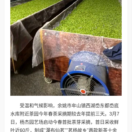
受温和气候影响，余姚市牟山镇西湖岙东都岙底
水库附近茶园今年春茶采摘期较去年提前三天。3月7
日，杨杰园艺场启动今春首批茶芽采摘，首日采收鲜
叶近60斤，制成"瀑布仙茗""茗杨故乡"两款新茶十余