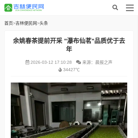
首页
>
吉林便民网
>
头条
余姚春茶提前开采 "瀑布仙茗"品质优于去
年
2026-03-12 17:10:28
来源：晨报之声
34427℃