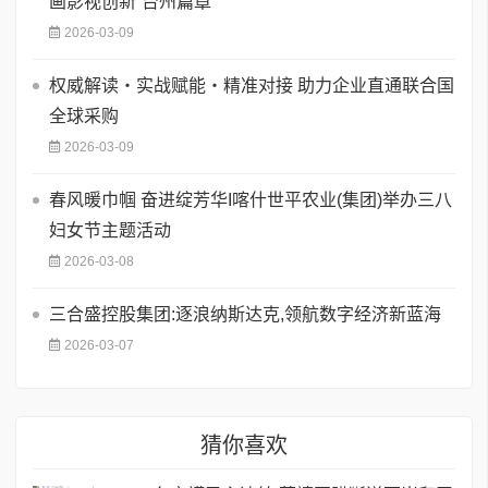
画影视创新“台州篇章”
2026-03-09
权威解读・实战赋能・精准对接 助力企业直通联合国
全球采购
2026-03-09
春风暖巾帼 奋进绽芳华I喀什世平农业(集团)举办三八
妇女节主题活动
2026-03-08
三合盛控股集团:逐浪纳斯达克,领航数字经济新蓝海
2026-03-07
猜你喜欢