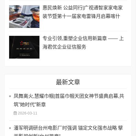
惠民焕新 公益同行|广视通智家家电家
装节暨第十一届家电雷锋月启幕喀什
专业引领,重塑企业信用新篇章 —— 上
海君优企业征信服务
最新文章
凤舞离火,慧耀巾帼|首届巾帼天团女神节盛典启幕,共
筑”她时代”新章
2026-03-11
潘军明调研台州电影厂时强调 锚定文化强市战略 擘