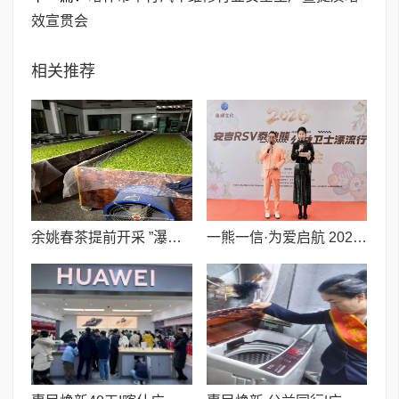
效宣贯会
相关推荐
余姚春茶提前开采 ”瀑布仙茗”品质优于去年
一熊一信·为爱启航 2026安吉·RSV泰迪熊公益卫士漂流行正式启动