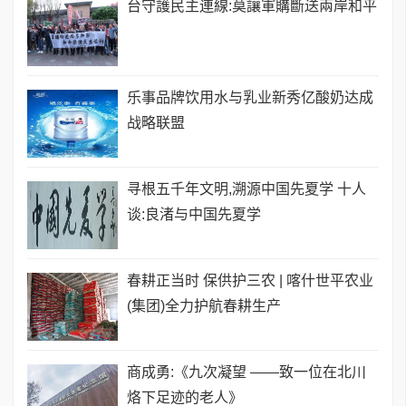
台守護民主連線:莫讓軍購斷送兩岸和平
乐事品牌饮用水与乳业新秀亿酸奶达成
战略联盟
寻根五千年文明,溯源中国先夏学 十人
谈:良渚与中国先夏学
春耕正当时 保供护三农 | 喀什世平农业
(集团)全力护航春耕生产
商成勇:《九次凝望 ——致一位在北川
烙下足迹的老人》