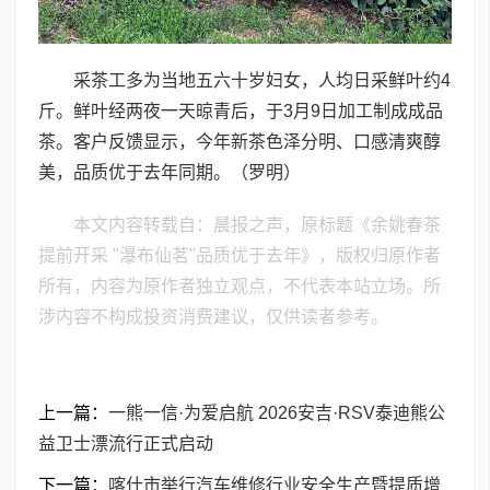
采茶工多为当地五六十岁妇女，人均日采鲜叶约4
斤。鲜叶经两夜一天晾青后，于3月9日加工制成成品
茶。客户反馈显示，今年新茶色泽分明、口感清爽醇
美，品质优于去年同期。（罗明）
本文内容转载自：晨报之声，原标题《余姚春茶
提前开采 "瀑布仙茗"品质优于去年》，版权归原作者
所有，内容为原作者独立观点，不代表本站立场。所
涉内容不构成投资消费建议，仅供读者参考。
上一篇：
一熊一信·为爱启航 2026安吉·RSV泰迪熊公
益卫士漂流行正式启动
下一篇：
喀什市举行汽车维修行业安全生产暨提质增