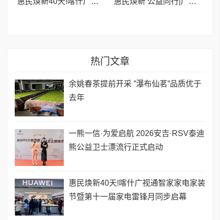
惠民焕新40天!喀什广视通智家家电家装节暨第十一届家电雷锋月同步启幕
惠民焕新 公益同行|广视通智家家电家装节暨第十一届家电雷锋月启幕喀什
热门文章
余姚春茶提前开采 ”瀑布仙茗”品质优于
去年
一熊一信·为爱启航 2026安吉·RSV泰迪
熊公益卫士漂流行正式启动
惠民焕新40天!喀什广视通智家家电家装
节暨第十一届家电雷锋月同步启幕