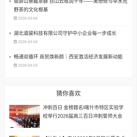
银屏山寮藏茶脉 百山云根润千年——吴懋修与举水荒
野茶的文化根基
2026-03-04
湖北道骏科技有限公司守护中小企业每一步成长
2026-03-04
畅通双循环 商贸焕新颜｜西安激活经济发展新动能
2026-03-03
猜你喜欢
​冲刺百日 金榜题名I喀什市特区实验学
校举行2026届高三百日冲刺誓师大会