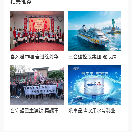
相关推荐
春风暖巾帼 奋进绽芳华I喀什世平农业(集团)举办三八妇女节主题活动
三合盛控股集团:逐浪纳斯达克,领航数字经济新蓝海
台守護民主連線:莫讓軍購斷送兩岸和平
乐事品牌饮用水与乳业新秀亿酸奶达成战略联盟