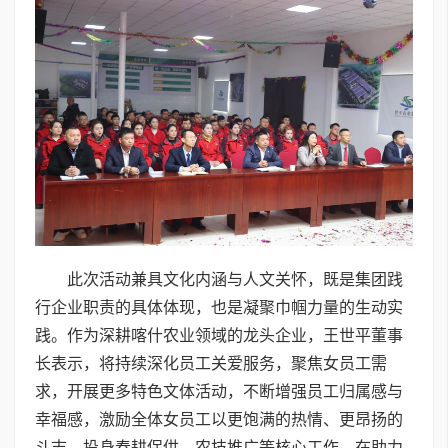
此次活动兼具文化内涵与人文关怀，既是集团践
行企业职责的具体体现，也是凝聚巾帼力量的生动实
践。作为深耕喀什农业领域的龙头企业，王世平董事
长表示，将持续深化员工关爱服务，聚焦女员工需
求，开展更多特色文体活动，不断增强员工归属感与
幸福感，激励全体女员工以更饱满的热情、更昂扬的
斗志，投身春耕保供、农技推广等核心工作，在助力