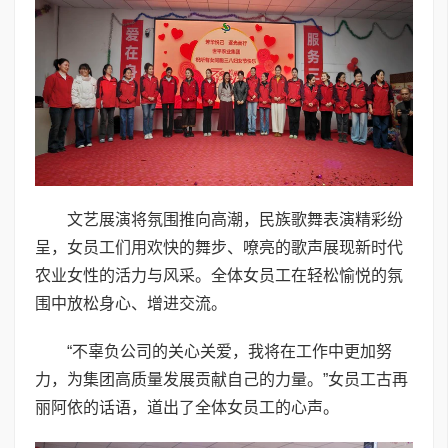
文艺展演将氛围推向高潮，民族歌舞表演精彩纷
呈，女员工们用欢快的舞步、嘹亮的歌声展现新时代
农业女性的活力与风采。全体女员工在轻松愉悦的氛
围中放松身心、增进交流。
“不辜负公司的关心关爱，我将在工作中更加努
力，为集团高质量发展贡献自己的力量。”女员工古再
丽阿依的话语，道出了全体女员工的心声。