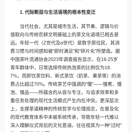
1. 代际断层与生活语境的根本性变迁
当代社会，尤其是城市生活，其节奏、逻辑与价
值取向与传统农耕文明基础上的茶文化语境已相去甚
远。年轻一代（Z世代及α世代）是数字原住民，其消
费习惯与时间感知被“即时满足”和“碎片化”所塑造。据
中国茶叶流通协会2023年调查报告显示，在16-25岁
青年群体中，日常选择传统热泡茶的比例仅为18.
7%，而即饮茶饮料、新式茶饮（奶茶、果茶等）的消
费占比超过70%。传统茶艺中强调的“慢”——慢煮、慢
泡、慢品——所蕴含的从容与专注，与追求效率和多
重任务处理的现代生活模式产生内在冲突。更深层次
上，支撑茶道精神的传统哲学与伦理观念，在普及化
的现代教育体系中未被系统传承，导致年轻一代难以
深入理解仪式背后的文化意涵，往往视其为一种“过时”