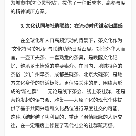
为城市中的“心灵驿站”，提供了一种低成本、高参与度
的精神减压方案。
3. 文化认同与社群联结：在流动时代锚定归属感
在全球化和人口高频流动的背景下，茶文化作为
“文化符号”的认同与联结功能日益凸显。对海外华人而
言，一壶工夫茶、一套熟悉的茶具，是唤醒文化记
忆、维系乡土情感的重要媒介。在国内，地域特色的
茶俗（如广州早茶、成都盖碗茶、北京大碗茶）是地
方文化身份的鲜活标签。更值得关注的是，围绕茶形
成的“新社群”——无论是线下茶会、线上茶社群，还是
茶馆发起的读书会、雅集——为原子化的现代个体提
供了基于共同兴趣和文化品位进行深度社交的可能。
这种联结超越了功利目的，重建了温情脉脉的人际交
往，在一定程度上修复了现代社会的社群疏离感。