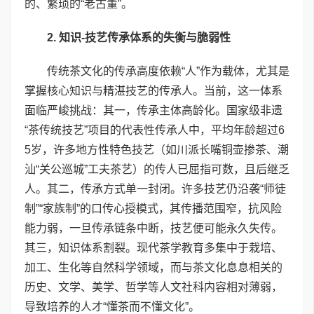
的、繁琐的“老古董”。
2. 知识-技艺传承体系的失衡与脆弱性
传统茶文化的传承高度依赖“人”作为载体，尤其是
掌握核心知识与精湛技艺的传承人。当前，这一体系
面临严峻挑战：其一，传承主体高龄化。国家级非遗
“茶传统技艺”项目的代表性传承人中，平均年龄超过6
5岁，许多地方性特色技艺（如川派长嘴铜壶掺茶、潮
汕“关公巡城”工夫茶艺）的传人已屈指可数，且后继乏
人。其二，传承方式单一封闭。许多技艺仍沿袭“师徒
制”“家族制”的口传心授模式，其传播范围窄，抗风险
能力弱，一旦传承链条中断，技艺便可能永久失传。
其三，知识体系割裂。现代茶学教育多集中于栽培、
加工、生化等自然科学领域，而与茶文化息息相关的
历史、文学、美学、哲学等人文社科内容相对薄弱，
导致培养的人才“懂茶而不懂文化”。