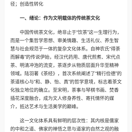
径；创造性转化
一、绪论：作为文明载体的传统茶文化
中国传统茶文化，绝非止于“饮茶”这一生理行为，
而是一个集哲学思想、审美情趣、生活礼仪、养生智
慧与社会规范于一体的复杂文化体系。自神农氏“得荼
而解毒”的传说伊始，经汉代药用、唐代煎煮、宋代点
茶、明清冲泡的流变，茶逐步从物质层面升华至精神
领域。陆羽著《茶经》，首次系统阐述了“精行俭德”的
茶道核心与“和、静、怡、真”的哲学意境，标志着茶文
化独立地位的确立。至宋明，茶事与琴棋书画、焚香
插花深度融合，成为文人修身养性、寄托情怀的媒
介，抵达艺术与生活美学的巅峰。
这一文化体系具有鲜明的层次性：其内核是儒家
的中和之道、佛家的禅悟之思与道家的自然之观的融