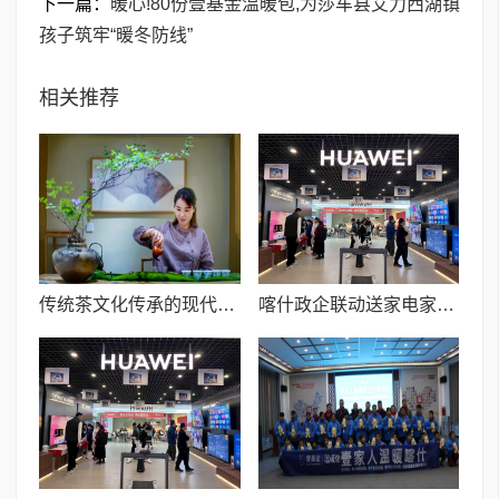
下一篇：
暖心!80份壹基金温暖包,为莎车县艾力西湖镇
孩子筑牢“暖冬防线”
相关推荐
传统茶文化传承的现代困境、价值重估与活化新生
喀什政企联动送家电家居补贴 职工享多重优惠省钱又省心