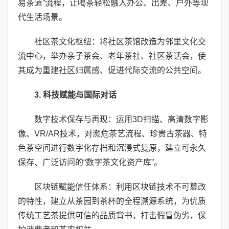
易茶道”流程，让喝茶轻松融入办公、出差、户外等现
代生活场景。
社区茶文化枢纽：将社区茶馆改造为邻里文化交
流中心，举办亲子茶会、老年茶社、社区茶话会，使
其成为重建社区归属感、促进代际交流的公共空间。
3. 科技赋能与国际对话
数字技术保存与再现：运用3D扫描、高清数字影
像、VR/AR技术，对濒危茶艺流程、珍贵古茶器、特
色茶空间进行数字化存档和沉浸式复原，建立可永久
保存、广泛访问的“数字茶文化资产库”。
区块链赋能信任体系：利用区块链技术不可篡改
的特性，建立从茶园到茶杯的全程溯源系统，为优质
传统工艺茶提供可信的品质背书，打击假冒伪劣，保