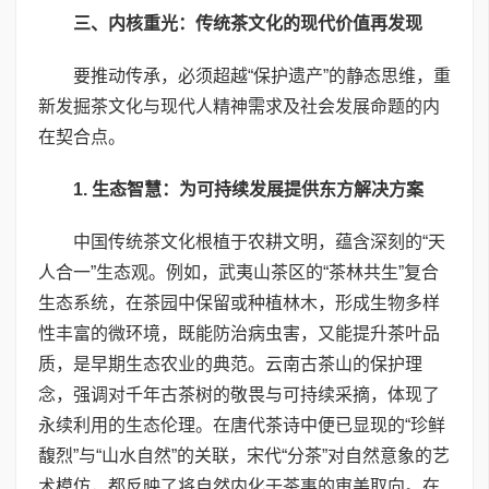
三、内核重光：传统茶文化的现代价值再发现
要推动传承，必须超越“保护遗产”的静态思维，重
新发掘茶文化与现代人精神需求及社会发展命题的内
在契合点。
1. 生态智慧：为可持续发展提供东方解决方案
中国传统茶文化根植于农耕文明，蕴含深刻的“天
人合一”生态观。例如，武夷山茶区的“茶林共生”复合
生态系统，在茶园中保留或种植林木，形成生物多样
性丰富的微环境，既能防治病虫害，又能提升茶叶品
质，是早期生态农业的典范。云南古茶山的保护理
念，强调对千年古茶树的敬畏与可持续采摘，体现了
永续利用的生态伦理。在唐代茶诗中便已显现的“珍鲜
馥烈”与“山水自然”的关联，宋代“分茶”对自然意象的艺
术模仿，都反映了将自然内化于茶事的审美取向。在