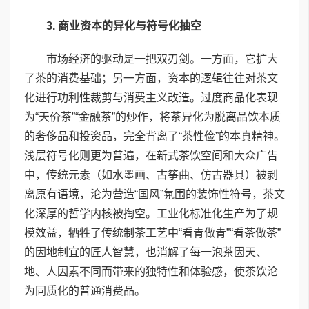
3. 商业资本的异化与符号化抽空
市场经济的驱动是一把双刃剑。一方面，它扩大
了茶的消费基础；另一方面，资本的逻辑往往对茶文
化进行功利性裁剪与消费主义改造。过度商品化表现
为“天价茶”“金融茶”的炒作，将茶异化为脱离品饮本质
的奢侈品和投资品，完全背离了“茶性俭”的本真精神。
浅层符号化则更为普遍，在新式茶饮空间和大众广告
中，传统元素（如水墨画、古筝曲、仿古器具）被剥
离原有语境，沦为营造“国风”氛围的装饰性符号，茶文
化深厚的哲学内核被掏空。工业化标准化生产为了规
模效益，牺牲了传统制茶工艺中“看青做青”“看茶做茶”
的因地制宜的匠人智慧，也消解了每一泡茶因天、
地、人因素不同而带来的独特性和体验感，使茶饮沦
为同质化的普通消费品。