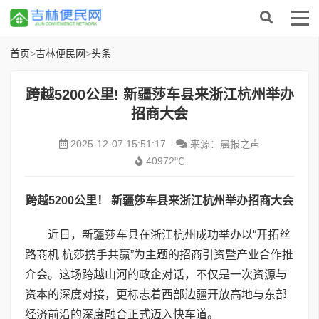
首页
>
吉林便民网
>
头条
跨越5200公里! 新疆莎车县来浙江杭州举办
招商大会
2025-12-07 15:51:17
来源：晨报之声
40972℃
跨越
5200
公里！ 新疆
莎车县
来浙江杭州举办
招商
大
会
近日，新疆莎车县在浙江杭州成功举办以“开拓丝
路商机 杭莎携手共赢”为主题的招商引资暨产业合作推
介会。这场跨越山河的政企对话，不仅是一次资源与
资本的深度对接，更标志着西部边疆开放高地与东部
经济前沿的深度融合正式迈入快车道。