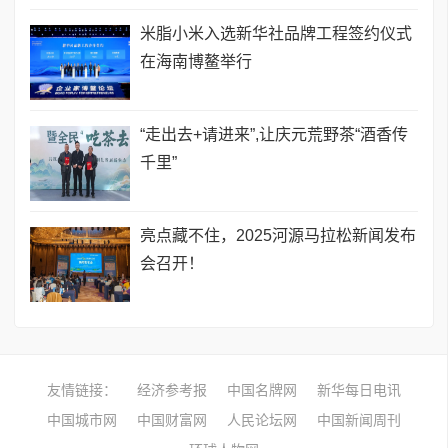
米脂小米入选新华社品牌工程签约仪式
在海南博鳌举行
“走出去+请进来”,让庆元荒野茶“酒香传
千里”
亮点藏不住，2025河源马拉松新闻发布
会召开！
友情链接：
经济参考报
中国名牌网
新华每日电讯
中国城市网
中国财富网
人民论坛网
中国新闻周刊