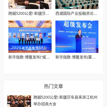
跨越5200公里! 新疆莎车县来浙江杭州举办招商大会
西湖国际产业投融资论坛圆满落幕 聚焦“青年创业+她力量”,资智共融点燃创新引擎
新华指数·博鳌发布|“咸阳茯茶”价格指数博鳌亮相 为产业发展注入“数据动能”
新华指数·博鳌发布|董忠文：文化为魂 健康为本 产业为基 咸阳茯茶是秦人献给世界的一份礼物
热门文章
跨越5200公里! 新疆莎车县来浙江杭州
举办招商大会