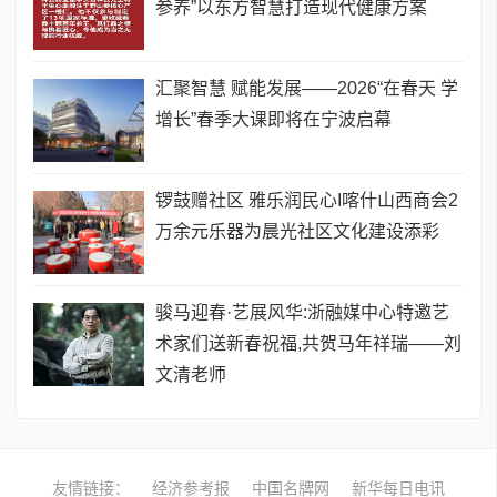
参养”以东方智慧打造现代健康方案
汇聚智慧 赋能发展——2026“在春天 学
增长”春季大课即将在宁波启幕
锣鼓赠社区 雅乐润民心I喀什山西商会2
万余元乐器为晨光社区文化建设添彩
骏马迎春·艺展风华:浙融媒中心特邀艺
术家们送新春祝福,共贺马年祥瑞——刘
文清老师
友情链接：
经济参考报
中国名牌网
新华每日电讯