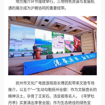
地方推介环节接续举行，三地特色资源与发展机
遇的展示成为沪赣协同的重要纽带。
抚州市文化广电旅游局局长傅武彪带来文旅专场
推介，以五个“一”生动勾勒抚州全貌：作为文脉悠长的
精神沃土，孕育了王安石、汤显祖等名人，《寻梦牡
丹亭》实景演出享誉全国；作为生态绝佳的绿色宝