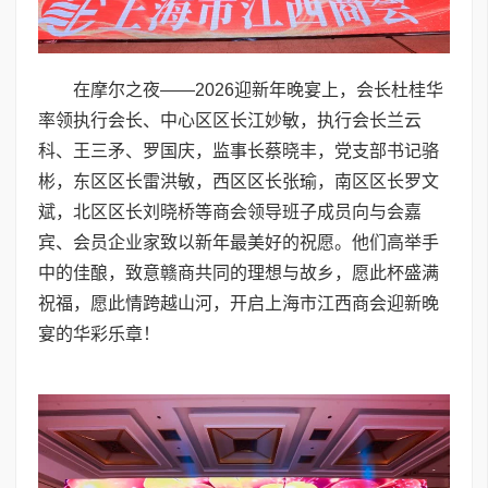
在摩尔之夜——2026迎新年晚宴上，会长杜桂华
率领执行会长、中心区区长江妙敏，执行会长兰云
科、王三矛、罗国庆，监事长蔡晓丰，党支部书记骆
彬，东区区长雷洪敏，西区区长张瑜，南区区长罗文
斌，北区区长刘晓桥等商会领导班子成员向与会嘉
宾、会员企业家致以新年最美好的祝愿。他们高举手
中的佳酿，致意赣商共同的理想与故乡，愿此杯盛满
祝福，愿此情跨越山河，开启上海市江西商会迎新晚
宴的华彩乐章！