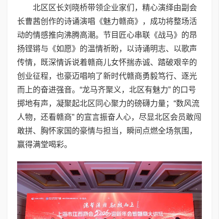
北区区长刘晓桥带领企业家们，精心演绎由副会
长曹茜创作的诗诵演唱《魅力赣商》，成功将整场活
动的情感推向沸腾高潮。节目匠心串联《战马》的昂
扬铿锵与《如愿》的温情祈盼，以诗诵明志、以歌声
传情，既深情诉说着赣商儿女怀揣赤诚、踏破艰辛的
创业征程，也豪迈唱响了新时代赣商勇毅笃行、逐光
而上的奋进强音。“龙马齐聚义，北区有魅力” 的口号
掷地有声，凝聚起北区同心聚力的磅礴力量；“数风流
人物，还看赣商” 的宣言振奋人心，尽显北区会员敢闯
敢拼、胸怀家国的豪情与担当，瞬间点燃全场氛围，
赢得满堂喝彩。