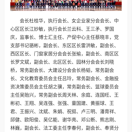
会长杜桂华，执行会长、女企业家分会会长、中
心区区长江妙敏，执行会长兰云科、王三矛、罗国
庆，监事长、博士汇主任、产促中心主任蔡晓丰，党
支部书记骆彬，副会长、东区区长雷洪敏，副会长、
西区区长、门窗家居分会会长张瑜，副会长、南区区
长罗文斌，副会长、北区区长、园林分会会长刘晓
桥，常务副会长、大建设分会会长杨韬，常务副会
长、文化教育委员会主任吕玲，常务副会长、金融投
资决策委员会主任胡之骥，常务副会长、篮球委员会
主任吴贻兴，常务副会长周天林、余庭、连国旺、王
彬初、王翔、吴连强、张强、童国建、黄振球、王
君、王振兴、沈斌、朱娟、祝挺、卢三明、潘育祥、
邱健、欧阳俊、吴亿能、谢华亮、邓公断、熊志刚、
林巍，副会长、法工委主任李春何，副会长、奉贤分