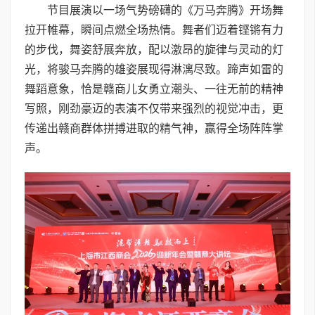
节目展演以一场气势磅礴的《万马奔腾》开场舞
拉开帷幕，瞬间点燃全场热情。舞者们迈着铿锵有力
的步伐，舞姿舒展奔放，配以激昂的旋律与灵动的灯
光，将骏马奔腾的雄姿展现得淋漓尽致。蹄声如雷的
舞蹈意象，恰是赣商儿女勇立潮头、一往无前的精神
写照，刚劲豪迈的表演不仅带来强烈的视觉冲击，更
传递出赣商群体拼搏进取的精气神，赢得全场阵阵掌
声。