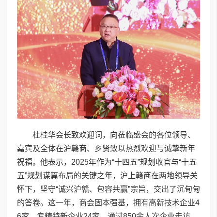
杜桂华会长致欢迎词，向莅临盛会的各位领导、
嘉宾及全体在沪赣商、乡贤致以热烈欢迎与诚挚新年
祝福。他表示，2025年作为“十四五”规划收官与“十五
五”规划谋篇布局的关键之年，沪上赣商在两地领导关
怀下，坚守“诚兴沪赣、包容共赢”宗旨，交出了沉甸甸
的答卷。这一年，商会固本强基，拥有高新技术企业4
6家、专精特新企业24家，通过850余人次企业走访、