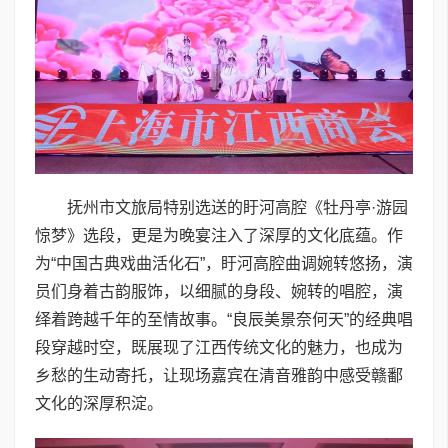
抚州市文旅局特别选送的盱河高腔《牡丹亭·游园
惊梦》选段，更是为晚宴注入了深厚的文化底蕴。作
为“中国古典戏曲活化石”，盱河高腔曲调婉转悠扬，演
员们身着古韵服饰，以细腻的身段、婉转的唱腔，演
绎着跨越千年的至情故事。“良辰美景奈何天”的经典唱
段穿越时空，既展现了江西传统文化的魅力，也成为
乡愁的生动寄托，让现场嘉宾在清音雅韵中感受赣鄱
文化的深厚积淀。