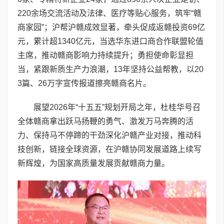
220余场交流活动及法律、医疗等贴心服务，筑牢“赣
商家园”；沪帮沪赣成效显著，牵头促成返赣投资69亿
元，累计超1340亿元，当选华东进口商合作联盟轮值
主席，推动赣商影响力持续提升；勇担使命彰显担
当，紧跟新质生产力浪潮，13年坚持公益帮教，以20
3篇、26万字宣传报道擦亮赣商名片。
展望2026年“十五五”规划开局之年，杜桂华号召
全体赣商拿出跃马扬鞭的勇气、激发万马奔腾的活
力、保持马不停蹄的干劲深化沪赣产业对接，推动科
技创新，链接全球资源，在沪赣协同发展道路上续写
新辉煌，为国家高质量发展贡献赣商力量。