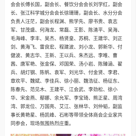
会会长傅长国，副会长、餐饮分会会长刘学红，副会
长、张江科学城分会会长徐珊珊，副会长、水分分会
负责人汪茫，副会长程渊、熊学先、廖书贵、袁志
军、甘茂盛、何海龙、常磊、王影、陈清平、吴海、
毛海峰、李丰、吴杰、杨贤皇、苏桐、王建华、刘正
剑、黄海飞、雷良宏、程建波、刘小龙、郭新华、付
健波、黄志华、王新、王以兵、朱杰远、李唯、曹
茜、唐军艳、张金保、邓国荣、汤小岩、陈臻涵、翟
兵、胡灯钢、陈帆、袁军、刘光华、付金贤、李君、
章欢平、魏斌、李佳兵、徐小丽、魏浩征、杨征东、
陈春先、范见木、王建平、江会武、李劲松、徐小
华、宋金燕、鄢娜、余允军、李宝琦、熊正星、周湾
湾、郭龙位、万国亮、艾江、张林华、刘仲韬，副监
事长黄艳星、杨凯峰、石彬等带领全体商会企业家共
同参会，现场氛围热烈庄重。