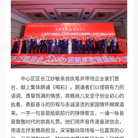
中心区区长江妙敏亲自执笔并带领企业家们登
台，献上集体朗诵《喝彩》。朗诵者们以铿锵有力的
语调、真挚饱满的情感，将赣商儿女坚守创业初心的
执着、勇毅奋斗的历程与赤诚滚烫的家国情怀娓娓道
来。一字一句皆是砥砺前行的铮铮誓言，一诵一咏皆
是致敬时代的崇高礼赞。他们用声音传递奋进信念，
用语言抒发赣商担当，深深触动现场每一位嘉宾的心