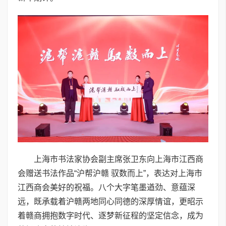
上海市书法家协会副主席张卫东向上海市江西商
会赠送书法作品“沪帮沪赣 驭数而上”，表达对上海市
江西商会美好的祝福。八个大字笔墨遒劲、意蕴深
远，既承载着沪赣两地同心同德的深厚情谊，更昭示
着赣商拥抱数字时代、逐梦新征程的坚定信念，成为