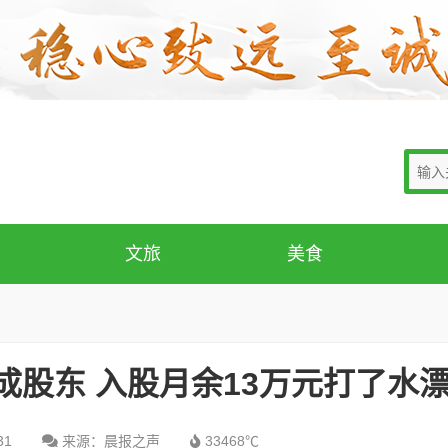
文旅
美食
成股东 入股月余13万元打了水
31
来源：晨报之声
33468℃