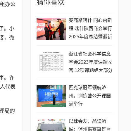
猜你喜欢
退租办公
秦商聚喀什 同心启新
了。小
程I喀什陕西商会举行
2025年度总结暨迎新
接，微
年联谊会
浙江省社会科学信息
学会2023年度课题收
官,12项课题绝大部分
序。许
顺利结项
法人代表
匹克球冠军领航泸
州，训练营公开课圆
满举行
理局的
以球会友，品读酒
城：泸州借赛事舞台