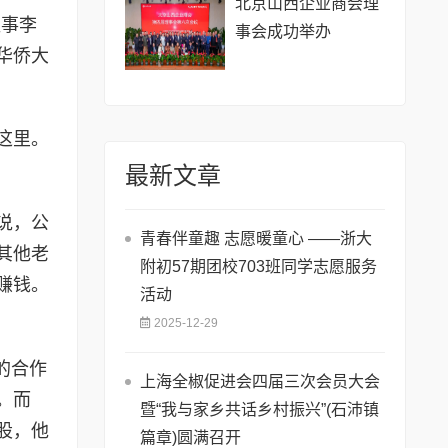
北京山西企业商会理
监事李
事会成功举办
华侨大
这里。
最新文章
说，公
青春伴童趣 志愿暖童心 ——浙大
其他老
附初57期团校703班同学志愿服务
赚钱。
活动
2025-12-29
的合作
上海全椒促进会四届三次会员大会
。而
暨“我与家乡共话乡村振兴”(石沛镇
股，他
篇章)圆满召开