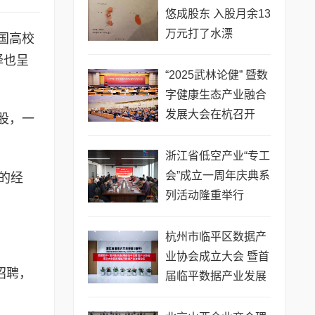
悠成股东 入股月余13
万元打了水漂
国高校
择也呈
“2025武林论健” 暨数
字健康生态产业融合
发展大会在杭召开
股，一
浙江省低空产业“专工
会”成立一周年庆典系
的经
列活动隆重举行
杭州市临平区数据产
业协会成立大会 暨首
招聘，
届临平数据产业发展
论坛盛大召开