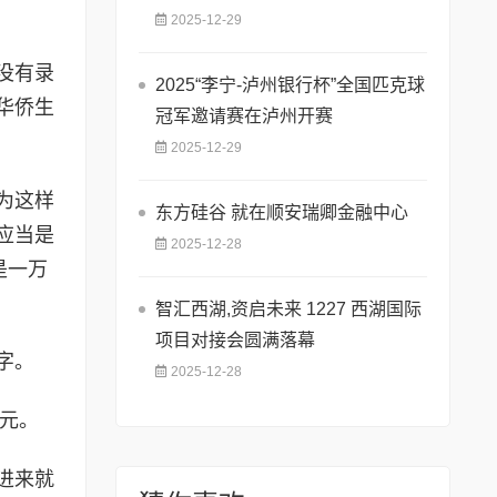
2025-12-29
没有录
2025“李宁-泸州银行杯”全国匹克球
华侨生
冠军邀请赛在泸州开赛
2025-12-29
为这样
东方硅谷 就在顺安瑞卿金融中心
应当是
2025-12-28
是一万
智汇西湖,资启未来 1227 西湖国际
项目对接会圆满落幕
字。
2025-12-28
万元。
进来就