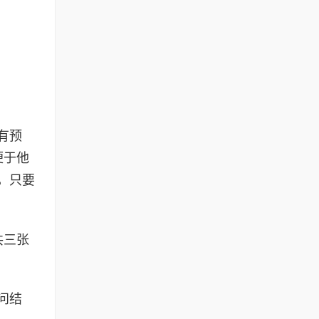
有预
便于他
，只要
共三张
问结