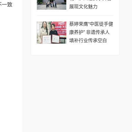
不一致
展现文化魅力
蔡婷荣膺“中医徒手健
康养护” 非遗传承人
填补行业传承空白