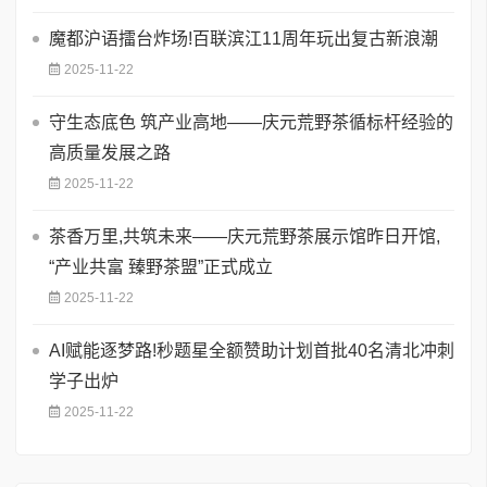
魔都沪语擂台炸场!百联滨江11周年玩出复古新浪潮
2025-11-22
守生态底色 筑产业高地——庆元荒野茶循标杆经验的
高质量发展之路
2025-11-22
茶香万里,共筑未来——庆元荒野茶展示馆昨日开馆,
“产业共富 臻野茶盟”正式成立
2025-11-22
AI赋能逐梦路!秒题星全额赞助计划首批40名清北冲刺
学子出炉
2025-11-22