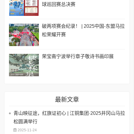
球巡回赛总决赛
破两项赛会纪录！ | 2025中国-东盟马拉
松荣耀开赛
荣宝斋宁波举行章子敬诗书画印展
最新文章
青山映征途，红旗证初心 | 江铜集团·2025井冈山马拉
松圆满举行
2025-11-24