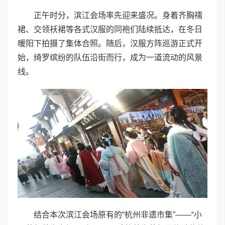
正午时分，滨江会场率先迎来盛况。身着齐胸襦
裙、交领袄裙等各式汉服的同袍们陆续抵达，在冬日
暖阳下拍摄了集体合照。随后，汉服方阵巡游正式开
始，绮罗缤纷的队伍沿街而行，成为一道流动的风景
线。
结合本次滨江会场原有的“杭州非遗市集”——“小