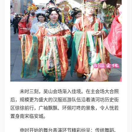
未时三刻，吴山会场渐入佳境。在主会场大合照
后，规模更为盛大的汉服巡游队伍沿着清河坊历史街
区徐徐前行，广袖飘飘、环佩叮咚的景象，令人恍若
置身南宋临安城。
申时开始的舞台表演环节精彩纷呈：传统舞蹈、