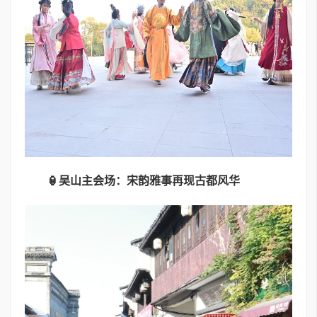
🏮
吴山主会场：宋韵雅事再现古都风华