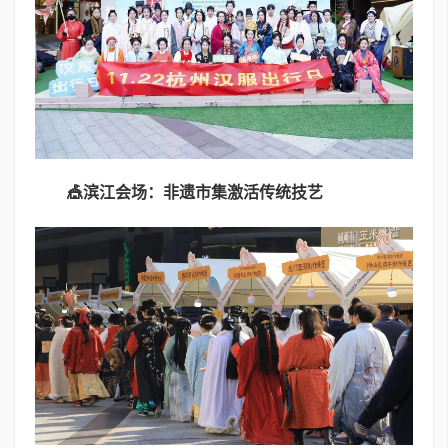
🎪
滨江会场：非遗市集激活传统技艺