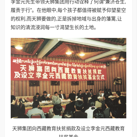
李金元先生带领天狮集团用行动诠释了何谓“兼济苍生,
履责于行”。在他眼中,每个孩子都值得被赋予仰望星空
的权利,而天狮要做的,正是拆掉地域与出身的藩篱,让
知识的清流浸润每一寸渴望生长的土地。
天狮集团向西藏教育扶贫捐款及设立李金元西藏教育