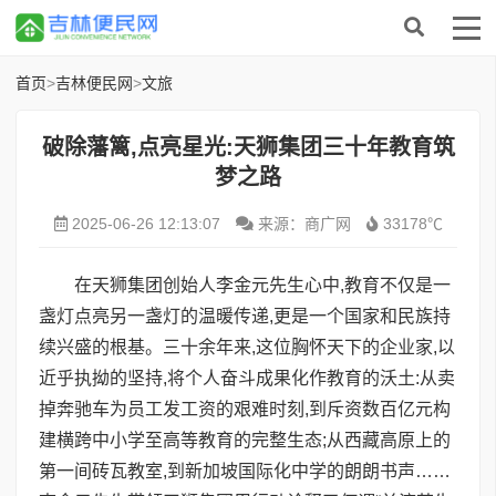
首页
>
吉林便民网
>
文旅
破除藩篱,点亮星光:天狮集团三十年教育筑
梦之路
2025-06-26 12:13:07
来源：商广网
33178℃
在天狮集团创始人李金元先生心中,教育不仅是一
盏灯点亮另一盏灯的温暖传递,更是一个国家和民族持
续兴盛的根基。三十余年来,这位胸怀天下的企业家,以
近乎执拗的坚持,将个人奋斗成果化作教育的沃土:从卖
掉奔驰车为员工发工资的艰难时刻,到斥资数百亿元构
建横跨中小学至高等教育的完整生态;从西藏高原上的
第一间砖瓦教室,到新加坡国际化中学的朗朗书声……