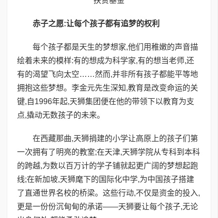
扶贫基金
赤子之愿:让每个孩子都有追梦的权利
每个孩子都是天生的梦想家,他们用稚嫩的声音描
绘着未来的模样:有的想成为科学家,有的想当老师,还
有的渴望飞向太空……然而,并非所有孩子都能平等地
拥抱这些梦想。李金元先生深知,教育是改变命运的关
键,自1996年起,天狮集团便在他的带领下以教育为支
点,撬动无数孩子的未来。
在西藏那曲,天狮捐建的小学让高原上的孩子们第
一次拥有了明亮的教室;在天津,天狮学院从专科到本科
的跨越,为数以百万计的学子铺就起更广阔的梦想起跑
线;在新加坡,天狮麾下的国际化中学,为中国孩子搭建
了直通世界名校的桥梁。这些行动,不仅是资金的投入,
更是一份份沉甸甸的承诺——天狮要让每个孩子,无论