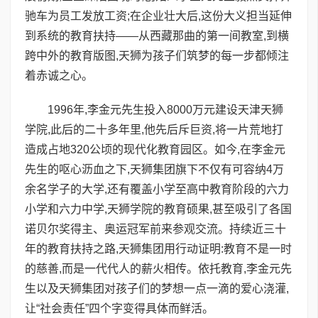
驰车为员工发放工资;在企业壮大后,这份大义担当延伸
到系统的教育扶持——从西藏那曲的第一间教室,到横
跨中外的教育版图,天狮为孩子们筑梦的每一步都倾注
着赤诚之心。
1996年,李金元先生投入8000万元建设天津天狮
学院,此后的二十多年里,他先后斥巨资,将一片荒地打
造成占地320公顷的现代化教育园区。如今,在李金元
先生的呕心沥血之下,天狮集团旗下不仅有可容纳4万
余名学子的大学,还有覆盖小学至高中教育阶段的六力
小学和六力中学,天狮学院的教育硕果,甚至吸引了各国
诺贝尔奖得主、奥运冠军前来参观交流。持续近三十
年的教育扶持之路,天狮集团用行动证明:教育不是一时
的慈善,而是一代代人的薪火相传。依托教育,李金元先
生以及天狮集团对孩子们的梦想一点一滴的爱心浇灌,
让“社会责任”四个字变得具体而鲜活。