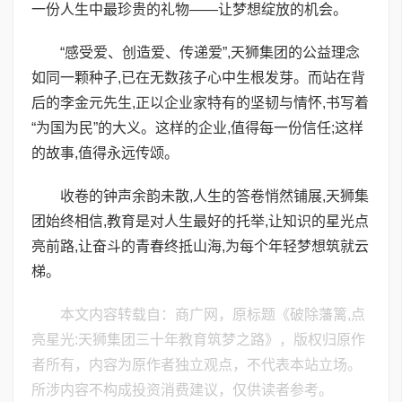
一份人生中最珍贵的礼物——让梦想绽放的机会。
“感受爱、创造爱、传递爱”,天狮集团的公益理念
如同一颗种子,已在无数孩子心中生根发芽。而站在背
后的李金元先生,正以企业家特有的坚韧与情怀,书写着
“为国为民”的大义。这样的企业,值得每一份信任;这样
的故事,值得永远传颂。
收卷的钟声余韵未散,人生的答卷悄然铺展,天狮集
团始终相信,教育是对人生最好的托举,让知识的星光点
亮前路,让奋斗的青春终抵山海,为每个年轻梦想筑就云
梯。
本文内容转载自：商广网，原标题《破除藩篱,点
亮星光:天狮集团三十年教育筑梦之路》，版权归原作
者所有，内容为原作者独立观点，不代表本站立场。
所涉内容不构成投资消费建议，仅供读者参考。