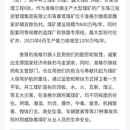
（处），其中井工煤矿33座，露天煤矿39座，灾害治
理工程9处。作为准格尔旗主产大型煤矿的广东珠江投
资管理集团有限公司青春塔煤矿位于准格尔旗南部魏
家峁镇双敖包村。煤矿建设规模为600万吨/年，同时
配套同等规模的选煤厂和铁路专用线，属大型现代化
矿井，2023年6月生产能力核增至1200万吨/年。
敦厚的准格尔旗人民用他们的勤劳和智慧，凝聚
出支撑国家经济命脉的乌金源泉，同时，准格尔旗政
府和主管部门，也在用他们的担当与奉献托起为煤矿
人保驾护航的重任，通过监管和帮扶方式捍卫着一方
平安。井工煤矿固有的顶板、水、火、瓦斯、煤尘、
等五大灾害，在准格尔旗所属煤矿，均不同程度的存
在。坍塌、淹溺、灼烫、爆炸、中毒、窒息、机械致
害、物体打击、高处坠落、车辆致害等等27种事故风
险时刻威胁着煤矿从业人员的生命安全。