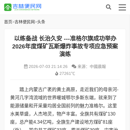
首页
>
吉林便民网
>
头条
以练备战 长治久安 ---准格尔旗成功举办
2026年度煤矿瓦斯爆炸事故专项应急预案
演练
2026-07-03 21:14:26
来源：中國晨報
27261℃
踏上内蒙古广袤的黄土高原，走近我们的母亲河-
黄河几字湾流域的世界暖城鄂尔多斯东端，就来到了
能源储量和开采量均居全国前列的魅力准格尔。这里
水美草盛，人杰地灵，物产丰富。全旗共有煤矿130
座，总产能4.34亿吨，全旗生产建设地方煤矿81座