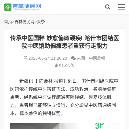
首页
>
吉林便民网
>
头条
传承中医国粹 妙愈偏瘫顽疾I 喀什市团结医
院中医馆助偏瘫患者重获行走能力
2026-06-24 11:26:28
来源：中國晨報
81555℃
新疆讯【 陈会林 报道】近日，喀什市团结医院中
医馆依托传统中医辨证古法，成功救治一名脑梗偏瘫
患者，经系统中医调理疏通瘀阻经络、恢复肢体肌
力，患者现已能够独立慢行，充分彰显中医药通络固
本、标本兼治的独特优势。