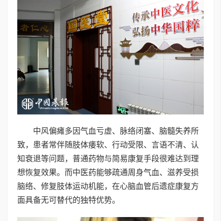
中风偏瘫多因气血亏虚、脉络闭塞、脑髓失养所
致，患者常伴随肢体痿软、行动受限、言语不清、认
知衰退等问题，普通药物与简易康复手段很难达到理
想恢复效果。而中医药能够疏通周身气血、滋养受损
脑络、修复肢体运动机能，在心脑血管后遗症康复方
面具备无可替代的独特优势。