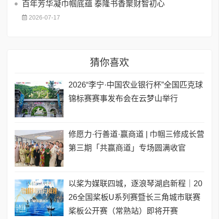
百年芳华凝巾帼底蕴 泰隆书香聚财智初心
2026-07-17
猜你喜欢
2026“李宁·中国农业银行杯”全国匹克球
锦标赛赛事发布会在云梦山举行
修愿力·行善道·赢商道 | 巾帼三修成长营
第三期「共赢商道」专场圆满收官
以桨为媒联四城，逐浪琴湖启新程｜20
26全国桨板U系列赛暨长三角城市联赛
桨板公开赛（常熟站）即将开赛