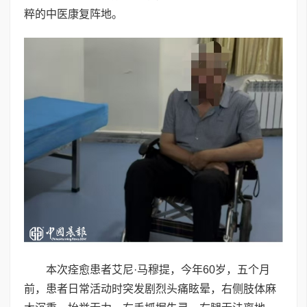
粹的中医康复阵地。
本次痊愈患者艾尼·马穆提，今年60岁，五个月
前，患者日常活动时突发剧烈头痛眩晕，右侧肢体麻