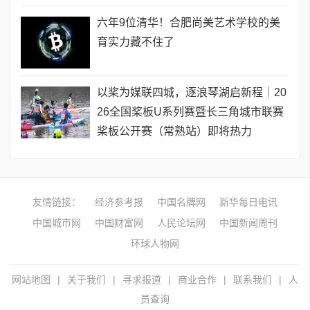
六年9位清华！合肥尚美艺术学校的美
育实力藏不住了
以桨为媒联四城，逐浪琴湖启新程｜20
26全国桨板U系列赛暨长三角城市联赛
桨板公开赛（常熟站）即将热力
友情链接：
经济参考报
中国名牌网
新华每日电讯
中国城市网
中国财富网
人民论坛网
中国新闻周刊
环球人物网
网站地图
|
关于我们
|
寻求报道
|
商业合作
|
联系我们
|
人
员查询