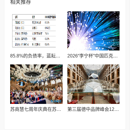
相关推荐
85.8%的负债率，蓝耘科技"小巨人"复核明年恐摘帽
2026“李宁杯”中国匹克球巡回赛青少年赛-河南鹤壁站圆满落幕
苏商慧七周年庆典在苏州隆重举行 七大联创共启发展新篇章
第三届德中品牌峰会12月将在柏林举办，聚焦人工智能时代品牌全球化发展