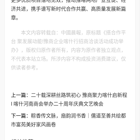
更多优质项目落地见效，推动豫喀两地产业互促、经
济共进，携手谱写新时代合作共赢、高质量发展新篇
章。
本文内容转载自：中國晨報，原标题《搭合作平
台 聚发展动能!豫商企业喀什行招商洽谈活动成功举
办》，版权归原作者所有，内容为原作者独立观点，
不代表本站立场。所涉内容不构成投资消费建议，仅
供读者参考。
上一篇：
二十载深耕丝路筑初心 豫商聚力喀什启新程
I 喀什河南商会举办二十周年庆典文艺晚会
下一篇：
粽香传文脉，扇韵润书香｜儒道至善共绘都
市富苑美好家风画卷