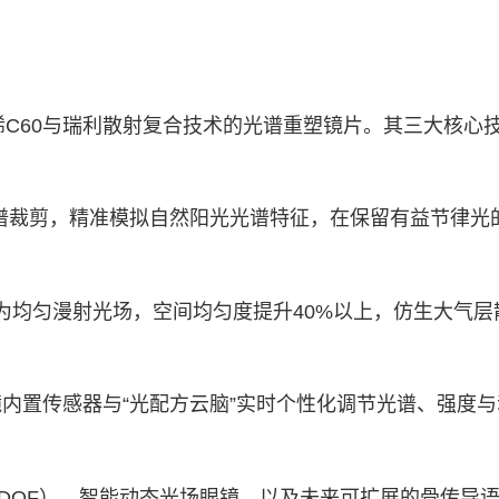
烯C60与瑞利散射复合技术的光谱重塑镜片。其三大核心
谱裁剪，精准模拟自然阳光光谱特征，在保留有益节律光
为均匀漫射光场，空间均匀度提升40%以上，仿生大气层
内置传感器与“光配方云脑”实时个性化调节光谱、强度与
EDOF）、智能动态光场眼镜，以及未来可扩展的骨传导