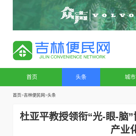
首页
头条
城市
首页
>
吉林便民网
>
头条
杜亚平教授领衔“光-眼-
产业