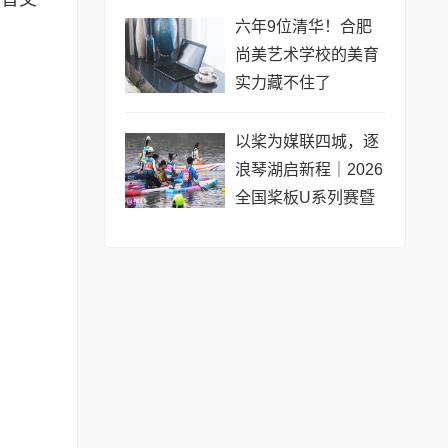
公开赛（常熟站）即
六年9位清华！合肥
将开赛
尚美艺术学校的美育
实力藏不住了
以桨为媒联四城，逐
浪琴湖启新程｜2026
全国桨板U系列赛暨
长三角城市联赛桨板
公开赛（常熟站）即
将热力