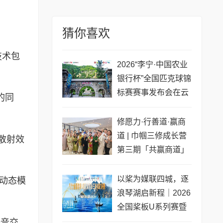
猜你喜欢
技术包
2026“李宁·中国农业
银行杯”全国匹克球锦
标赛赛事发布会在云
的同
梦山举行
修愿力·行善道·赢商
道 | 巾帼三修成长营
散射效
第三期「共赢商道」
专场圆满收官
以桨为媒联四城，逐
动态模
浪琴湖启新程｜2026
全国桨板U系列赛暨
长三角城市联赛桨板
语音交