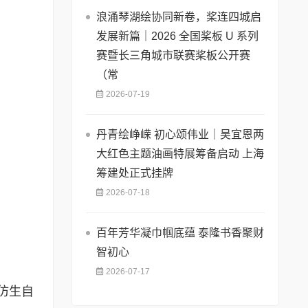
浪涌琴湖绘协同新卷，桨连四城启
发展新篇｜2026 全国桨板 U 系列
赛暨长三角城市联赛桨板公开赛
（常
2026-07-19
丹青绘峥嵘 初心颂伟业｜吴宜恩两
大红色主题油画特展筹备启动 上海
筹建处正式挂牌
2026-07-18
百年芳华凝巾帼底蕴 泰隆书香聚财
智初心
2026-07-17
仿生自