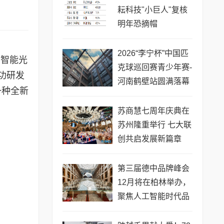
耘科技"小巨人"复核
明年恐摘帽
2026“李宁杯”中国匹
同智能光
克球巡回赛青少年赛-
功研发
河南鹤壁站圆满落幕
一种全新
苏商慧七周年庆典在
苏州隆重举行 七大联
创共启发展新篇章
第三届德中品牌峰会
12月将在柏林举办，
聚焦人工智能时代品
牌全球化发展