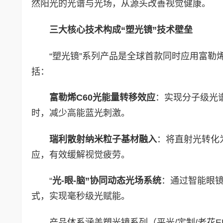
然阳光的光谱与光场，从源头改善视觉健康。
三大核心技术构成“塑光镜”技术壁垒
“塑光镜”系列产品是全球首款同时应用富勒
括：
富勒烯
C60
光能量转移效应
：实现分子级光
时，减少高能蓝光刺激。
瑞利散射纳米粒子基材融入
：将直射光转化
应，有效缓解视觉疲劳。
“
光
-
眼
-
脑”协同动态光场系统
：通过智能眼镜
式，实现毫秒级光赋能。
产品体系涵盖塑光镜系列（平光/定制/老花