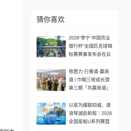
猜你喜欢
2026“李宁·中国农业
银行杯”全国匹克球锦
标赛赛事发布会在云
梦山举行
修愿力·行善道·赢商
道 | 巾帼三修成长营
第三期「共赢商道」
专场圆满收官
以桨为媒联四城，逐
浪琴湖启新程｜2026
全国桨板U系列赛暨
长三角城市联赛桨板