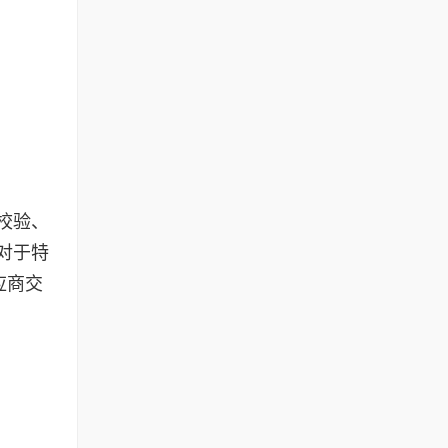
校验、
对于特
应商交