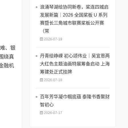
浪涌琴湖绘协同新卷，桨连四城启
发展新篇｜2026 全国桨板 U 系列
赛暨长三角城市联赛桨板公开赛
（常
2026-07-19
困难、银
丹青绘峥嵘 初心颂伟业｜吴宜恩两
围绕真
大红色主题油画特展筹备启动 上海
金融机
筹建处正式挂牌
2026-07-18
百年芳华凝巾帼底蕴 泰隆书香聚财
智初心
2026-07-17