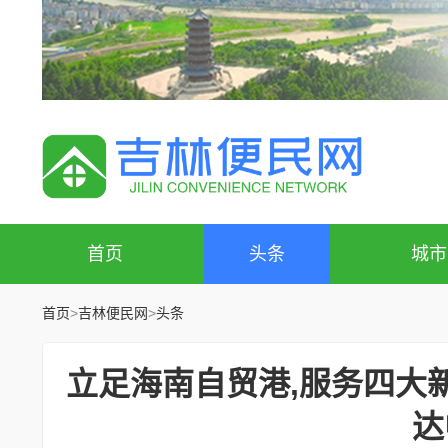
首页
头条
城市
首页
>
吉林便民网
>
头条
立足海南自贸港,服务四大
达