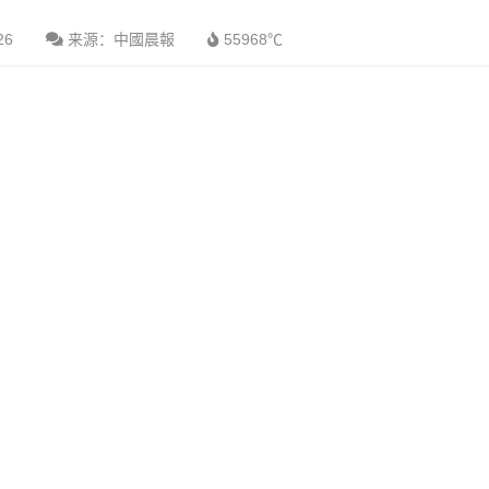
26
来源：中國晨報
55968℃