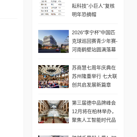
耘科技"小巨人"复核
明年恐摘帽
2026“李宁杯”中国匹
克球巡回赛青少年赛-
河南鹤壁站圆满落幕
苏商慧七周年庆典在
苏州隆重举行 七大联
创共启发展新篇章
第三届德中品牌峰会
12月将在柏林举办，
聚焦人工智能时代品
牌全球化发展