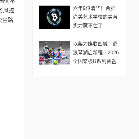
国侧本
公开赛（常熟站）即
六年9位清华！合肥
务风控
将开赛
尚美艺术学校的美育
资金路
实力藏不住了
以桨为媒联四城，逐
浪琴湖启新程｜2026
全国桨板U系列赛暨
长三角城市联赛桨板
公开赛（常熟站）即
将热力