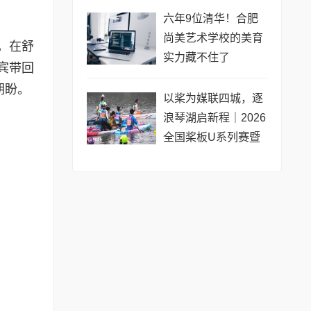
公开赛（常熟站）即
六年9位清华！合肥
将开赛
尚美艺术学校的美育
，在舒
实力藏不住了
宾带回
期盼。
以桨为媒联四城，逐
浪琴湖启新程｜2026
全国桨板U系列赛暨
长三角城市联赛桨板
公开赛（常熟站）即
将热力