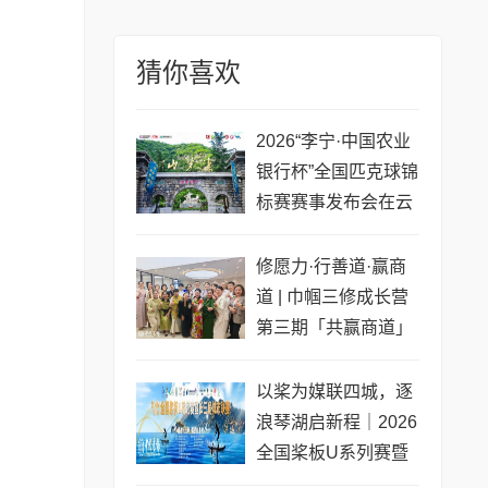
猜你喜欢
2026“李宁·中国农业
银行杯”全国匹克球锦
标赛赛事发布会在云
梦山举行
修愿力·行善道·赢商
道 | 巾帼三修成长营
第三期「共赢商道」
专场圆满收官
以桨为媒联四城，逐
浪琴湖启新程｜2026
全国桨板U系列赛暨
长三角城市联赛桨板