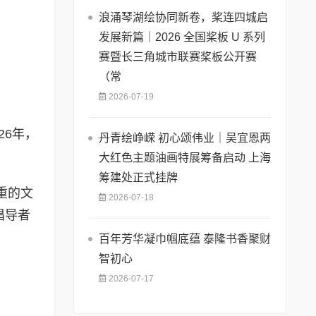
浪涌琴湖绘协同新卷，桨连四城启
发展新篇｜2026 全国桨板 U 系列
赛暨长三角城市联赛桨板公开赛
（常
2026-07-19
26年，
丹青绘峥嵘 初心颂伟业｜吴宜恩两
大红色主题油画特展筹备启动 上海
筹建处正式挂牌
重的文
2026-07-18
倡导者
。
百年芳华凝巾帼底蕴 泰隆书香聚财
智初心
2026-07-17