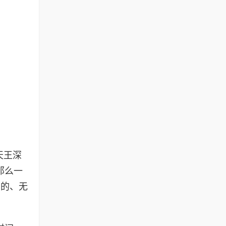
天王深
那么一
甸的、无