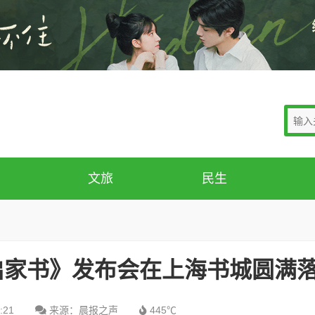
文旅
民生
启家书》发布会在上海书城圆满
:21
来源：晨报之声
445℃