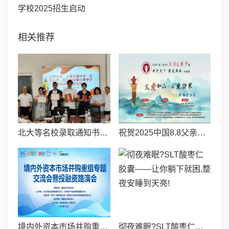
学校2025招生启动
相关推荐
北大等名校录取通知书送达仪式在喀什市特区实验学校暖心举行
祝贺2025中国8.8父亲节“孝行天下家风传承”论坛暨祈福音乐会圆满成功
境内外资本市场并购重组专题交流会暨投融资路演会 深度解析驱动企业资本战略升级
彻夜难眠?SLT酸枣仁胶囊——让你躺下就困,整夜安睡到天亮!