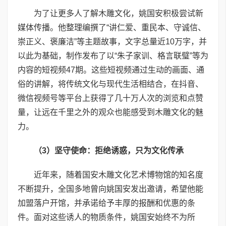
为了让更多人了解木雕文化，姚国安积极尝试新
媒体传播。他整理编撰了“讲仁爱、重民本、守诚信、
崇正义、褒廉洁”等主题故事，文字总量近10万字，并
以此为基础，制作发布了以“朱子家训、格言联璧”等为
内容的短视频47期。这些短视频通过生动的画面、通
俗的讲解，将传统文化与现代生活相结合，在抖音、
微信视频号等平台上获得了几十万人次的浏览和点赞
量，让远在千里之外的观众也能感受到木雕文化的魅
力。
（
3
）坚守使命：拒绝诱惑，只为文化传承
近年来，随着国安木雕文化艺术博物馆的知名度
不断提升，全国多地曾向姚国安发出邀请，希望他能
加盟落户开馆，并承诺给予丰厚的报酬和优惠的条
件。面对这些诱人的物质条件，姚国安始终不为所