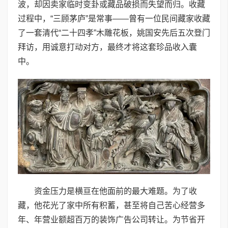
波，却因卖家临时变卦或藏品破损而失望而归。收藏
过程中，“三顾茅庐”是常事——曾有一位民间藏家收藏
了一套清代“二十四孝”木雕花板，姚国安先后五次登门
拜访，用诚意打动对方，最终才将这套珍品收入囊
中。
资金压力是横亘在他面前的最大难题。为了收
藏，他花光了家中所有积蓄，甚至将自己苦心经营多
年、年营业额超百万的装饰广告公司转让。为节省开