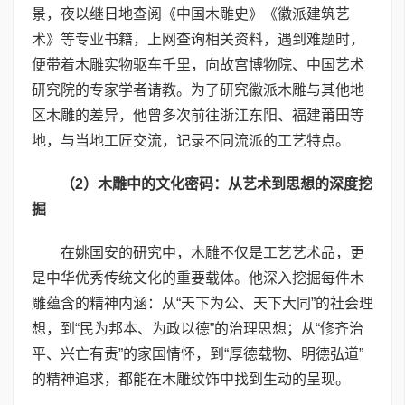
景，夜以继日地查阅《中国木雕史》《徽派建筑艺
术》等专业书籍，上网查询相关资料，遇到难题时，
便带着木雕实物驱车千里，向故宫博物院、中国艺术
研究院的专家学者请教。为了研究徽派木雕与其他地
区木雕的差异，他曾多次前往浙江东阳、福建莆田等
地，与当地工匠交流，记录不同流派的工艺特点。
（
2
）木雕中的文化密码：从艺术到思想的深度挖
掘
在姚国安的研究中，木雕不仅是工艺艺术品，更
是中华优秀传统文化的重要载体。他深入挖掘每件木
雕蕴含的精神内涵：从“天下为公、天下大同”的社会理
想，到“民为邦本、为政以德”的治理思想；从“修齐治
平、兴亡有责”的家国情怀，到“厚德载物、明德弘道”
的精神追求，都能在木雕纹饰中找到生动的呈现。