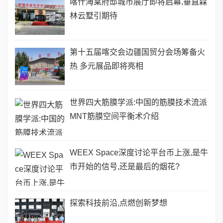
喀什海棠府邸城市展厅即将启幕,垂直森
林云墅引期待
第十五届喀交会边疆国贸分会场筹备火
热 多元展品即将亮相
世界四大筋膜学派:中国的筋膜技术流派
MNT筋膜空间平衡术介绍
WEEX Space深度讨论平台币上涨,是牛
市开始的信号,还是最后的烟花?
探索科技前沿,点燃创新梦想