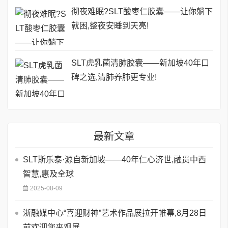
彻夜难眠?SLT酸枣仁胶囊——让你躺下
就困,整夜安睡到天亮!
SLT虎乳菌清肺胶囊——新加坡40年口
碑之选,清肺养肺更专业!
最新文章
SLT斯乐泰·源自新加坡——40年仁心济世,融贯中西
智慧,惠及全球
2025-08-09
浙融媒中心“喜迎财神”艺术作品展拉开帷幕,8月28日
前欢迎您来观展