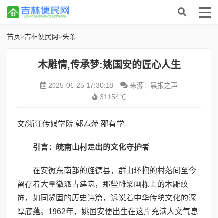
首页
>
吉林便民网
>
头条
木雕情,传承梦:姚国安的匠心人生
2025-06-25 17:30:18
来源：晨报之声
31154℃
文/浙江传媒学院 郭厶萍 邵有学
引言：皖南山村走出的文化守护者
在安徽东南部的旌德县，群山环抱的村落间至今
留存着大量徽派古建筑，那些雕梁画栋上的木雕纹
饰，如同凝固的历史诗篇，诉说着中华传统文化的深
厚底蕴。1962年，姚国安便出生在这片充满人文气息