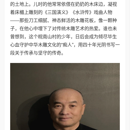
的土地上。儿时的他常常依偎在奶奶的木床边，凝视
着床楣上雕刻的《三国演义》《水浒传》戏曲人物
——那些刀工细腻、神态鲜活的木雕花板，像一颗种
子，在他心中埋下了对传统木雕艺术的热爱。谁也未
曾想到，这个皖南山村的少年，日后会成为倾尽毕生
心血守护中华木雕文化的“痴人”，用四十年光阴书写一
段关于传承与坚守的传奇。