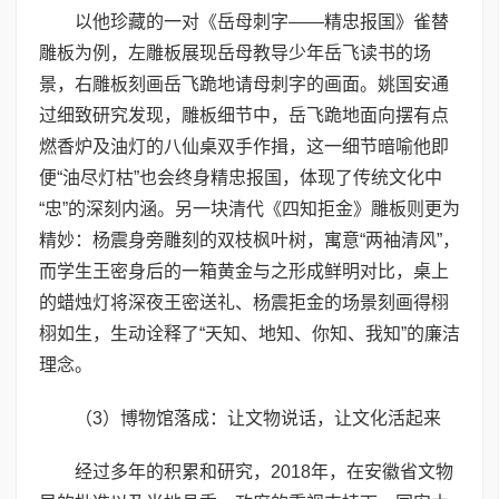
以他珍藏的一对《岳母刺字——精忠报国》雀替
雕板为例，左雕板展现岳母教导少年岳飞读书的场
景，右雕板刻画岳飞跪地请母刺字的画面。姚国安通
过细致研究发现，雕板细节中，岳飞跪地面向摆有点
燃香炉及油灯的八仙桌双手作揖，这一细节暗喻他即
便“油尽灯枯”也会终身精忠报国，体现了传统文化中
“忠”的深刻内涵。另一块清代《四知拒金》雕板则更为
精妙：杨震身旁雕刻的双枝枫叶树，寓意“两袖清风”，
而学生王密身后的一箱黄金与之形成鲜明对比，桌上
的蜡烛灯将深夜王密送礼、杨震拒金的场景刻画得栩
栩如生，生动诠释了“天知、地知、你知、我知”的廉洁
理念。
（3）博物馆落成：让文物说话，让文化活起来
经过多年的积累和研究，2018年，在安徽省文物