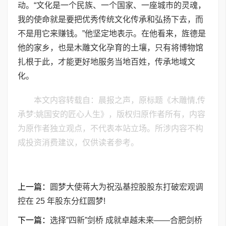
动。“文化是一个民族、一个国家、一座城市的灵魂，
我的使命就是要把优秀传统文化传承和弘扬下去，而
不是用它来赚钱。”他坚定地表示。在他看来，旌德是
他的家乡，也是木雕文化孕育的土壤，只有将博物馆
扎根于此，才能更好地服务当地百姓，传承地域文
化。
本文内容转载自：晨报之声，原标题《木雕情,传
承梦:姚国安的匠心人生》，版权归原作者所有，内容
为原作者独立观点，不代表本站立场。所涉内容不构
成投资消费建议，仅供读者参考。
上一篇：
圆梦大使蒋大为祝泓基控股股东打破宏观调
控在 25 年股东分红圆梦!
下一篇：
选择”四新”剑桥 成就卓越未来——合肥剑桥