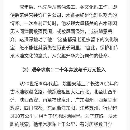
成年后，他先后从事油漆工、乡文化站工作，即
便后来经营装饰广告公司，木雕始终是他难以割舍的
情怀。一次乡村走访时，他发现大量精美的古木雕因
无人问津而散落民间，或被风雨侵蚀，或被随意丢
弃，这深深触动了他：“这些都是老祖宗留下的文化瑰
宝，绝不能任其消失在历史长河里。”自此，保护和传
承木雕文化的念头，从兴趣升华为沉甸甸的使命。
（
2
）艰辛求索：二十年奔波与千万
元
投入
从20世纪90年代起，姚国安踏上了长达20余年的
古木雕收藏之路。他跑遍祖国大江南北，北至山西平
遥、陕西西安，南至福建泉州、广东潮州，西至甘肃
敦煌、四川成都，东到浙江东阳、江苏苏州，行程超
过10万公里，相当于绕地球两圈半。为了获取一块木
雕的线索，他常常驱车上千公里，有时历经数日奔