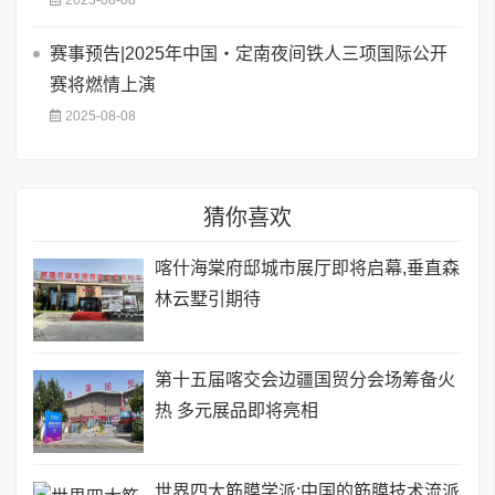
2025-08-08
赛事预告|2025年中国・定南夜间铁人三项国际公开
赛将燃情上演
2025-08-08
猜你喜欢
喀什海棠府邸城市展厅即将启幕,垂直森
林云墅引期待
第十五届喀交会边疆国贸分会场筹备火
热 多元展品即将亮相
世界四大筋膜学派:中国的筋膜技术流派