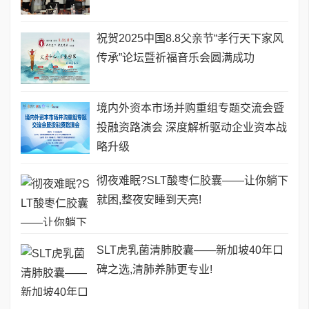
祝贺2025中国8.8父亲节“孝行天下家风
传承”论坛暨祈福音乐会圆满成功
境内外资本市场并购重组专题交流会暨
投融资路演会 深度解析驱动企业资本战
略升级
彻夜难眠?SLT酸枣仁胶囊——让你躺下
就困,整夜安睡到天亮!
SLT虎乳菌清肺胶囊——新加坡40年口
碑之选,清肺养肺更专业!