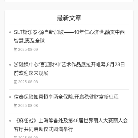
最新文章
SLT斯乐泰·源自新加坡——40年仁心济世,融贯中西
智慧,惠及全球
2025-08-09
浙融媒中心“喜迎财神”艺术作品展拉开帷幕,8月28日
前欢迎您来观展
2025-08-08
信泰保险如意恒享两全保险,开启稳健财富新征程
2025-08-08
《麻雀战》上海筹备处及第46届世界丽人大赛丽人会
客厅共同启动仪式圆满举行