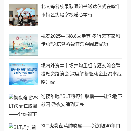
北大等名校录取通知书送达仪式在喀什
市特区实验学校暖心举行
祝贺2025中国8.8父亲节“孝行天下家风
传承”论坛暨祈福音乐会圆满成功
境内外资本市场并购重组专题交流会暨
投融资路演会 深度解析驱动企业资本战
略升级
彻夜难眠?SLT酸枣仁胶囊——让你躺下
就困,整夜安睡到天亮!
SLT虎乳菌清肺胶囊——新加坡40年口