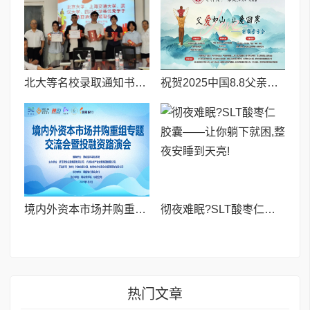
北大等名校录取通知书送达仪式在喀什市特区实验学校暖心举行
祝贺2025中国8.8父亲节“孝行天下家风传承”论坛暨祈福音乐会圆满成功
境内外资本市场并购重组专题交流会暨投融资路演会 深度解析驱动企业资本战略升级
彻夜难眠?SLT酸枣仁胶囊——让你躺下就困,整夜安睡到天亮!
热门文章