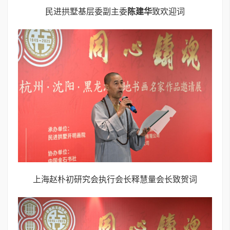
民进拱墅基层委副主委
陈建华
致欢迎词
上海赵朴初研究会执行会长释慧量会长致贺词