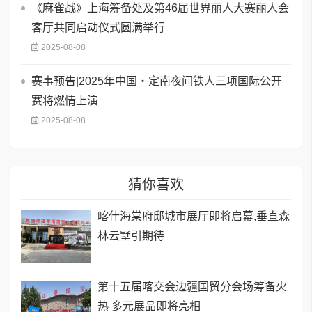
《麻雀战》上海筹备处及第46届世界丽人大赛丽人会
客厅共同启动仪式圆满举行
2025-08-08
赛事预告|2025年中国・定南夜间铁人三项国际公开
赛将燃情上演
2025-08-08
猜你喜欢
喀什海棠府邸城市展厅即将启幕,垂直森
林云墅引期待
第十五届喀交会边疆国贸分会场筹备火
热 多元展品即将亮相