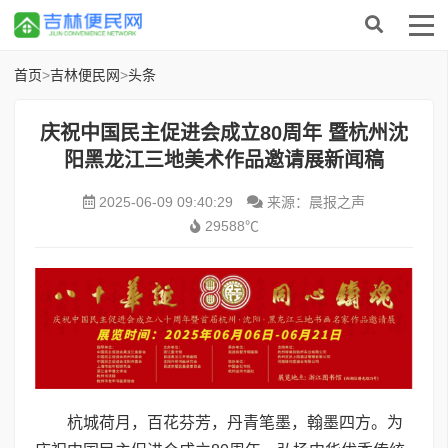
首页
>
吉林便民网
>
头条
庆祝中国民主促进会成立80周年 暨杭州沈
阳黑龙江三地美术作品邀请展新闻稿
2025-06-09 09:40:29
来源：晨报之声
29588℃
杭城荷月，百花芬芳，丹青笔墨，翰墨四方。为