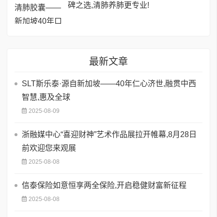
碑之选,清肺养肺更专业!
最新文章
SLT斯乐泰·源自新加坡——40年仁心济世,融贯中西
智慧,惠及全球
2025-08-09
浙融媒中心“喜迎财神”艺术作品展拉开帷幕,8月28日
前欢迎您来观展
2025-08-08
信泰保险如意恒享两全保险,开启稳健财富新征程
2025-08-08