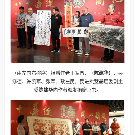
（由左向右排序）捐赠作者王军昌、（
陈建华）、
吴
修德、许凯军、张军、耿左民，民进拱墅基层委副主
委
陈建华
向作者颁发捐赠证书。