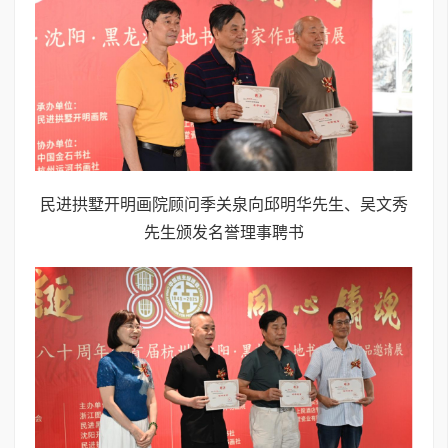
民进拱墅开明画院顾问季关泉向邱明华先生、吴文秀
先生颁发名誉理事聘书