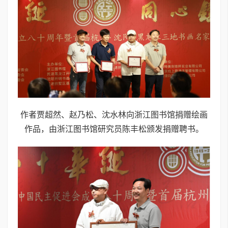
作者贾超然、赵乃松、沈水林向浙江图书馆捐赠绘画
作品，由浙江图书馆研究员陈丰松颁发捐赠聘书。