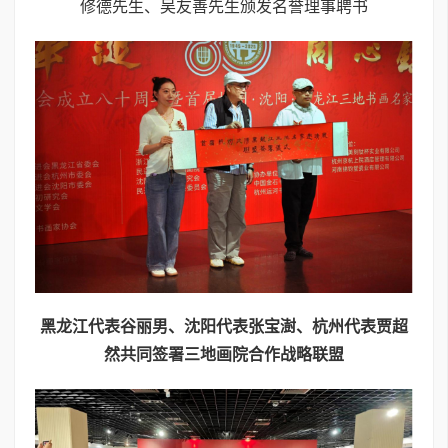
修德先生、吴友善先生颁发名誉理事聘书
黑龙江代表谷丽男、沈阳代表张宝澍、杭州代表贾超
然共同签署三地画院合作战略联盟