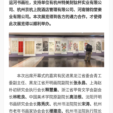
运河书画社，支持单位有杭州特美刻钛杯实业有限公
司、杭州京杭上院酒店管理有限公司、河南锦钧堂瓷
业有限公司。本次展览得到各方的通力合作，才使得
此次展览得以顺利举办。
本次出席开幕式的嘉宾有民进黑龙江省委会青工
委副主任、黑龙江省开明画院副院长
张永昌
、
上海赵
朴初研究会执行会长
释慧量、
浙江省甲骨文学会副会
长
林乾良、
中国美术学院原副院长
高法根、
沈阳开明
书画研究会会长
陈秀庆、
杭州书法院院长
宋涛、
杭州
市老年书画家协会会长
楼建忠、
杭州书法院执行院长