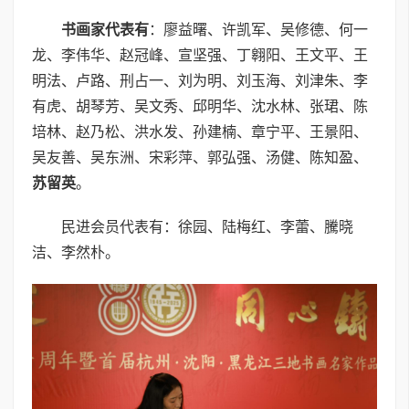
书画家代表有
：廖益曙、许凯军、吴修德、何一
龙、李伟华、赵冠峰、宣坚强、丁翱阳、王文平、王
明法、卢路、刑占一、刘为明、刘玉海、刘津朱、李
有虎、胡琴芳、吴文秀、邱明华、沈水林、张珺、陈
培林、赵乃松、洪水发、孙建楠、章宁平、王景阳、
吴友善、吴东洲、宋彩萍、郭弘强、汤健、陈知盈、
苏留英
。
民进会员代表有：徐园、陆梅红、李蕾、騰晓
洁、李然朴。