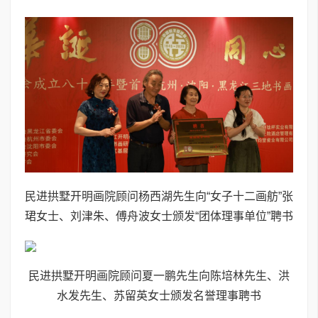
民进拱墅开明画院顾问杨西湖先生向“女子十二画舫”张
珺女士、刘津朱、傅舟波女士颁发“团体理事单位”聘书
民进拱墅开明画院顾问夏一鹏先生向陈培林先生、洪
水发先生、苏留英女士颁发名誉理事聘书