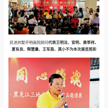
民进拱墅开明画院顾问
代表王明法、官明、黄莘祥、
夏有良、释慧量、王军昌、莫小不为本次展览剪彩