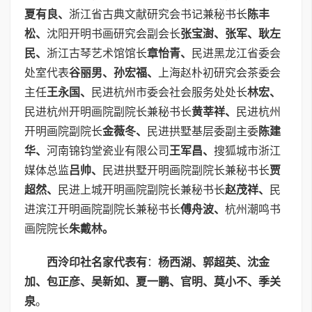
夏有良、
浙江省古典文献研究会书记兼秘书长
陈丰
松、
沈阳开明书画研究会副会长
张宝澍、张军、耿左
民、
浙江古琴艺术馆馆长
章怡青、
民进黑龙江省委会
处室代表
谷丽男、孙宏福、
上海赵朴初研究会茶委会
主任
王永国、
民进杭州市委会社会服务处处长
林宏、
民进杭州开明画院副院长兼秘书长
黄莘祥、
民进杭州
开明画院副院长
金薇冬、
民进拱墅基层委副主委
陈建
华、
河南锦钧堂瓷业有限公司
王军昌、
搜狐城市浙江
媒体总监
吕帅、
民进拱墅开明画院副院长兼秘书长
贾
超然、
民进上城开明画院副院长兼秘书长
赵茂祥、
民
进滨江开明画院副院长兼秘书长
傅舟波、
杭州潮鸣书
画院院长
朱戴林。
西泠印社名家代表有
：
杨西湖、郭超英、沈金
加、包正彦、吴新如、夏一鹏、官明、莫小不、季关
泉
。