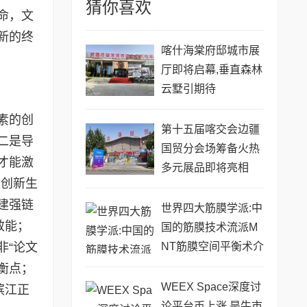
猜你喜欢
命，文
新的终
喀什海棠府邸城市展
厅即将启幕,垂直森林
云墅引期待
素的创
第十五届喀交会边疆
二是导
国贸分会场筹备火热
才能激
多元展品即将亮相
建创新生
建强链
世界四大筋膜学派:中
效能；
国的筋膜技术流派M
NT筋膜空间平衡术介
非“论文
绍
平衡点；
WEEX Space深度讨
滨江正
论平台币上涨,是牛市