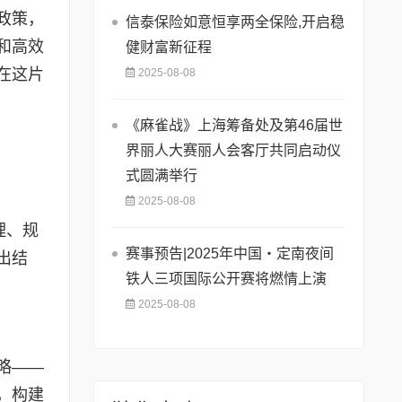
政策，
信泰保险如意恒享两全保险,开启稳
和高效
健财富新征程
在这片
2025-08-08
《麻雀战》上海筹备处及第46届世
界丽人大赛丽人会客厅共同启动仪
式圆满举行
2025-08-08
理、规
赛事预告|2025年中国・定南夜间
出结
铁人三项国际公开赛将燃情上演
2025-08-08
略——
，构建