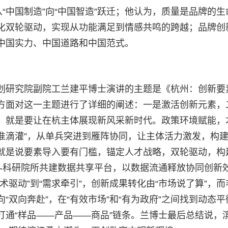
“中国制造”向“中国智造”跃迁；他认为，质量是品牌的生
化双轮驱动，实现从功能满足到情感共鸣的跨越；品牌创
中国实力、中国道路和中国范式。
划研究院副院工兰建平博士演讲的主题是《杭州：创新要
方面对这一主题进行了详细的阐述：一是激活创新元素，
，就是要让在杭主体展现新风采新时代。政策环境赋能，
精准滴灌”，从单兵突进到雁阵协同，让主体活力激发，构
就是说要素导入要有门槛，锚定人才战略，双轮驱动，构
业-科研院所共建数据共享平台，以数据流通释放协同创新
驱动”到“需求牵引”，创新成果转化由“市场说了算”，而
“双向奔赴”，在“有效市场”和“有为政府”之间找到动态
打通“样品——产品——商品”链条。兰博士最后总结说，