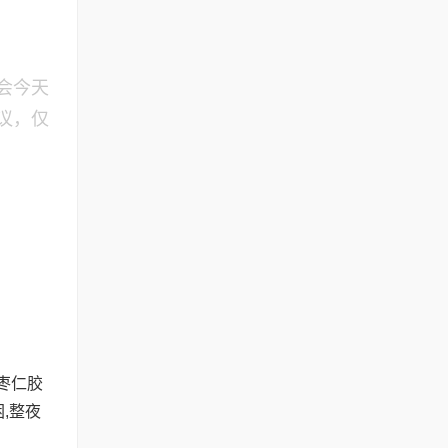
会今天
议，仅