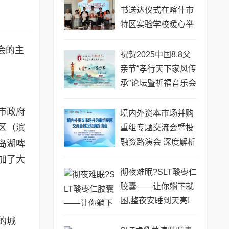
书送达仪式在喀什市
特区实验学校暖心举
行
会的主
祝贺2025中国8.8父
亲节“孝行天下家风传
承”论坛暨祈福音乐会
圆满成功
市政府
境内外资本市场并购
区（滨
重组专题交流会暨投
融资路演会 深度解析
岛湖啤
驱动企业资本战略升
加了大
级
彻夜难眠?SLT酸枣仁
胶囊——让你躺下就
困,整夜安睡到天亮!
的城