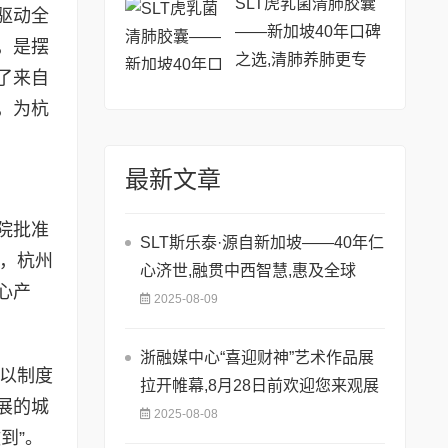
SLT虎乳菌清肺胶囊
驱动全
——新加坡40年口碑
，是摆
之选,清肺养肺更专
了来自
业!
，为杭
最新文章
院批准
SLT斯乐泰·源自新加坡——40年仁
出，杭州
心济世,融贯中西智慧,惠及全球
心产
2025-08-09
浙融媒中心“喜迎财神”艺术作品展
，以制度
拉开帷幕,8月28日前欢迎您来观展
展的城
2025-08-08
到”。