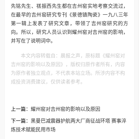
先铭先生、禚振西先生都在吉州窑实地考察交流过，
在最早的吉州窑研究专刊《景德镇陶瓷》一九八三年
第一辑上发表了研究文章，带领了吉州窑研究的方
向。所以，研究人员认识到耀州窑对吉州窑的影响，
并写在了说明词中。
本文内容转载自：晨报之声，原标题《耀州窑对
吉州窑的影响以及原因》，版权归原作者所有，内容
为原作者独立观点，不代表本站立场。所涉内容不构
成投资消费建议，仅供读者参考。
上一篇：
耀州窑对吉州窑的影响以及原因
下一篇：
黑曼巴减震器护航两大厂商征战环塔 赛事淬
炼技术赋能民用市场