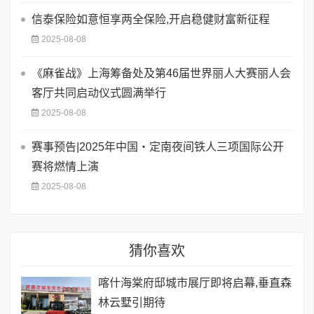
信泰保险如意恒享两全保险,开启稳健财富新征程
2025-08-08
《麻雀战》上海筹备处及第46届世界丽人大赛丽人会
客厅共同启动仪式圆满举行
2025-08-08
赛事预告|2025年中国・定南夜间铁人三项国际公开
赛将燃情上演
2025-08-08
猜你喜欢
喀什海棠府邸城市展厅即将启幕,垂直森
林云墅引期待