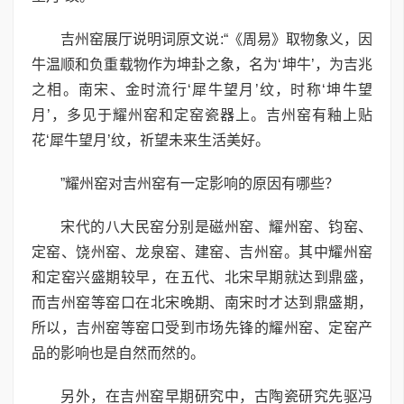
吉州窑展厅说明词原文说:“《周易》取物象义，因
牛温顺和负重载物作为坤卦之象，名为‘坤牛’，为吉兆
之相。南宋、金时流行‘犀牛望月’纹，时称‘坤牛望
月’，多见于耀州窑和定窑瓷器上。吉州窑有釉上贴
花‘犀牛望月’纹，祈望未来生活美好。
”耀州窑对吉州窑有一定影响的原因有哪些？
宋代的八大民窑分别是磁州窑、耀州窑、钧窑、
定窑、饶州窑、龙泉窑、建窑、吉州窑。其中耀州窑
和定窑兴盛期较早，在五代、北宋早期就达到鼎盛，
而吉州窑等窑口在北宋晚期、南宋时才达到鼎盛期，
所以，吉州窑等窑口受到市场先锋的耀州窑、定窑产
品的影响也是自然而然的。
另外，在吉州窑早期研究中，古陶瓷研究先驱冯