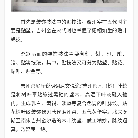
首先是装饰技法中的贴技法。耀州窑在五代时主
要是贴塑，吉州窑在宋代时也掌握了栩栩如生的贴叶
绝技。
瓷器表面的装饰技法主要有刻、划、印、雕、
镂、贴等技法，其中，贴技法又可分为贴塑、贴花、
贴叶、贴金等。
吉州窑展厅说明词原文说道:“吉州窑木（树）叶纹
是将树叶平贴施过黑釉的盏内，高温下叶灰融入釉
内，生成乳白、黄褐、淡蓝等复合色调的叶脉纹。贴
花树叶纹装饰偶见唐代寿州窑、五代黄堡窑。北宋晚
期至南宋吉州窑烧造的木叶纹盏，做工精妙，脉纹逼
真，乃瓷苑一绝。