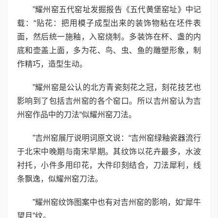
”耀州窑五代窑址发掘报告《五代黄堡窑址》中记
载：“贴花：把用模子成型出来的装饰物粘在坯件表
面，然后统一施釉，入窑烧制。多装饰在杯、盏的内
底和壶盖上面，多为花、鸟、虫、鱼的雕塑形象，制
作精巧，造型生动。
”耀州窑是公认的北方青瓷刻花之冠，刻花技艺也
影响到了包括吉州窑的各个窑口。所以吉州窑认为吉
州窑作品中的刀法“似耀州窑刀法。
”吉州窑展厅说明词原文说：“吉州窑绿釉瓷器流行
于北宋中晚期与南宋早期。其纹饰以花卉最多，水波
衬托，小件多用印花，大件印刻结合，刀法犀利，线
条飘逸，似耀州窑刀法。
”耀州窑纹饰图案中也有对吉州窑的影响，如“犀牛
望月”纹。