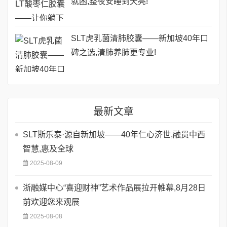
就困,整夜安睡到天亮!
SLT虎乳菌清肺胶囊——新加坡40年口
碑之选,清肺养肺更专业!
最新文章
SLT斯乐泰·源自新加坡——40年仁心济世,融贯中西
智慧,惠及全球
2025-08-09
浙融媒中心“喜迎财神”艺术作品展拉开帷幕,8月28日
前欢迎您来观展
2025-08-08