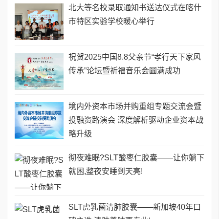
北大等名校录取通知书送达仪式在喀什
市特区实验学校暖心举行
祝贺2025中国8.8父亲节“孝行天下家风
传承”论坛暨祈福音乐会圆满成功
境内外资本市场并购重组专题交流会暨
投融资路演会 深度解析驱动企业资本战
略升级
彻夜难眠?SLT酸枣仁胶囊——让你躺下
就困,整夜安睡到天亮!
SLT虎乳菌清肺胶囊——新加坡40年口