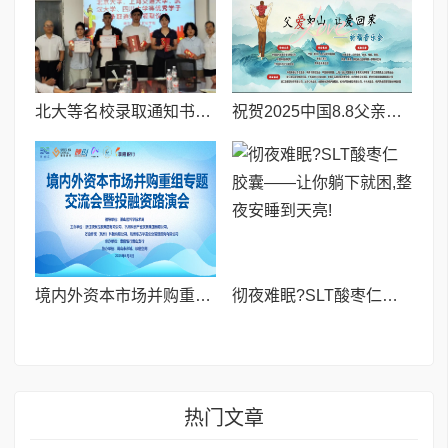
北大等名校录取通知书送达仪式在喀什市特区实验学校暖心举行
祝贺2025中国8.8父亲节“孝行天下家风传承”论坛暨祈福音乐会圆满成功
境内外资本市场并购重组专题交流会暨投融资路演会 深度解析驱动企业资本战略升级
彻夜难眠?SLT酸枣仁胶囊——让你躺下就困,整夜安睡到天亮!
热门文章