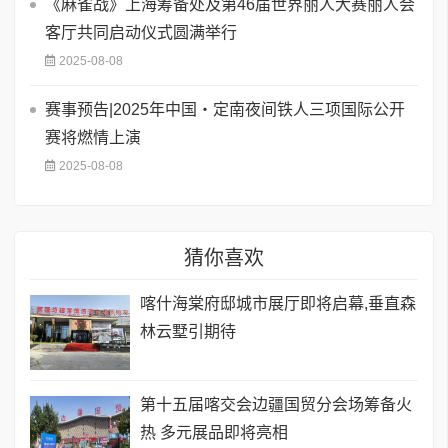
《麻雀战》上海筹备处及第46届世界丽人大赛丽人会
客厅共同启动仪式圆满举行
2025-08-08
赛事预告|2025年中国・定南夜间铁人三项国际公开
赛将燃情上演
2025-08-08
猜你喜欢
喀什海棠府邸城市展厅即将启幕,垂直森
林云墅引期待
第十五届喀交会边疆国贸分会场筹备火
热 多元展品即将亮相