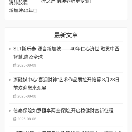
碑之选,清肺养肺更专业!
最新文章
SLT斯乐泰·源自新加坡——40年仁心济世,融贯中西
智慧,惠及全球
2025-08-09
浙融媒中心“喜迎财神”艺术作品展拉开帷幕,8月28日
前欢迎您来观展
2025-08-08
信泰保险如意恒享两全保险,开启稳健财富新征程
2025-08-08