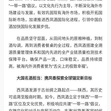
“一带一路”倡议，以文化先行为主导，不断深化海外市
场建设与发展，有效巩固现有海外市场，积极开拓国
际新市场，加速推进西凤酒国际化进程，引领中国白
酒加快国际化发展步伐。
在品质坚守层面，从田间地头的原粮种植，到制
酒勾调，再到消费者餐桌的全过程，西凤酒搭建全溯
源质量管理体系和国内先进的全产业链质量检测技术
保障平台。确保产品一流、口味稳定，品质持续提
高，被海内外消费者誉为“舌尖上的极致幸福”。
大国名酒担当：携凤香探索全球锚定新目标
西凤酒发源于古丝绸之路起点——陕西，其历史
可追溯至殷商时期。如今，西凤酒立足于陕西“一带一
路”区位及文化优势，积极响应共建“一带一路”倡议，
在跨文化的对话与商贸活动中，丰满“丝路美酒”的时代