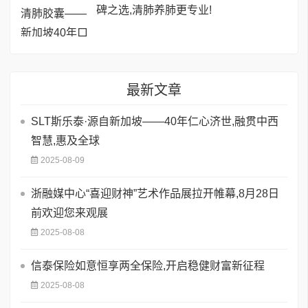
碑之选,清肺养肺更专业!
最新文章
SLT斯乐泰·源自新加坡——40年仁心济世,融贯中西
智慧,惠及全球
2025-08-09
浙融媒中心“喜迎财神”艺术作品展拉开帷幕,8月28日
前欢迎您来观展
2025-08-08
信泰保险如意恒享两全保险,开启稳健财富新征程
2025-08-08