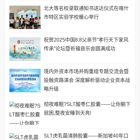
北大等名校录取通知书送达仪式在喀什
市特区实验学校暖心举行
祝贺2025中国8.8父亲节“孝行天下家风
传承”论坛暨祈福音乐会圆满成功
境内外资本市场并购重组专题交流会暨
投融资路演会 深度解析驱动企业资本战
略升级
彻夜难眠?SLT酸枣仁胶囊——让你躺下
就困,整夜安睡到天亮!
SLT虎乳菌清肺胶囊——新加坡40年口