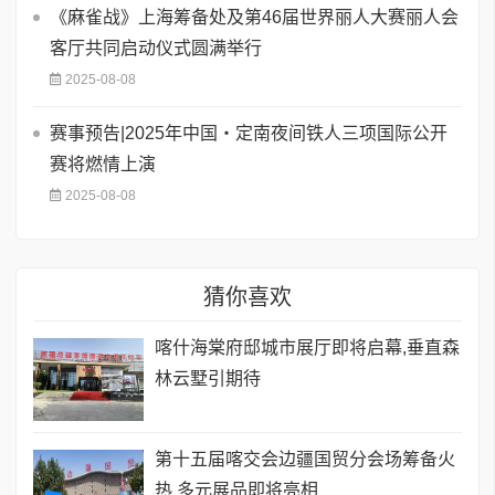
《麻雀战》上海筹备处及第46届世界丽人大赛丽人会
客厅共同启动仪式圆满举行
2025-08-08
赛事预告|2025年中国・定南夜间铁人三项国际公开
赛将燃情上演
2025-08-08
猜你喜欢
喀什海棠府邸城市展厅即将启幕,垂直森
林云墅引期待
第十五届喀交会边疆国贸分会场筹备火
热 多元展品即将亮相