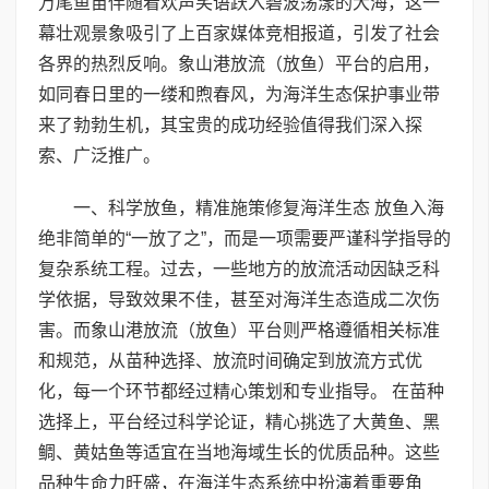
万尾鱼苗伴随着欢声笑语跃入碧波荡漾的大海，这一
幕壮观景象吸引了上百家媒体竞相报道，引发了社会
各界的热烈反响。象山港放流（放鱼）平台的启用，
如同春日里的一缕和煦春风，为海洋生态保护事业带
来了勃勃生机，其宝贵的成功经验值得我们深入探
索、广泛推广。
一、科学放鱼，精准施策修复海洋生态 放鱼入海
绝非简单的“一放了之”，而是一项需要严谨科学指导的
复杂系统工程。过去，一些地方的放流活动因缺乏科
学依据，导致效果不佳，甚至对海洋生态造成二次伤
害。而象山港放流（放鱼）平台则严格遵循相关标准
和规范，从苗种选择、放流时间确定到放流方式优
化，每一个环节都经过精心策划和专业指导。 在苗种
选择上，平台经过科学论证，精心挑选了大黄鱼、黑
鲷、黄姑鱼等适宜在当地海域生长的优质品种。这些
品种生命力旺盛，在海洋生态系统中扮演着重要角