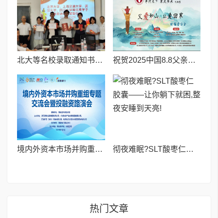
北大等名校录取通知书送达仪式在喀什市特区实验学校暖心举行
祝贺2025中国8.8父亲节“孝行天下家风传承”论坛暨祈福音乐会圆满成功
境内外资本市场并购重组专题交流会暨投融资路演会 深度解析驱动企业资本战略升级
彻夜难眠?SLT酸枣仁胶囊——让你躺下就困,整夜安睡到天亮!
热门文章