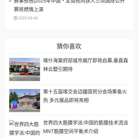
赛事预告|2025年中国・定南夜间铁人三项国际公开
赛将燃情上演
2025-08-08
猜你喜欢
喀什海棠府邸城市展厅即将启幕,垂直森
林云墅引期待
第十五届喀交会边疆国贸分会场筹备火
热 多元展品即将亮相
世界四大筋膜学派:中国的筋膜技术流派
MNT筋膜空间平衡术介绍