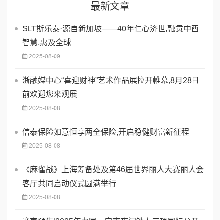
最新文章
SLT斯乐泰·源自新加坡——40年仁心济世,融贯中西
智慧,惠及全球
2025-08-09
浙融媒中心“喜迎财神”艺术作品展拉开帷幕,8月28日
前欢迎您来观展
2025-08-08
信泰保险如意恒享两全保险,开启稳健财富新征程
2025-08-08
《麻雀战》上海筹备处及第46届世界丽人大赛丽人会
客厅共同启动仪式圆满举行
2025-08-08