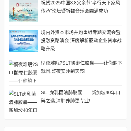
祝贺2025中国8.8父亲节“孝行天下家风
传承”论坛暨祈福音乐会圆满成功
境内外资本市场并购重组专题交流会暨
投融资路演会 深度解析驱动企业资本战
略升级
彻夜难眠?SLT酸枣仁胶囊——让你躺下
就困,整夜安睡到天亮!
SLT虎乳菌清肺胶囊——新加坡40年口
碑之选,清肺养肺更专业!